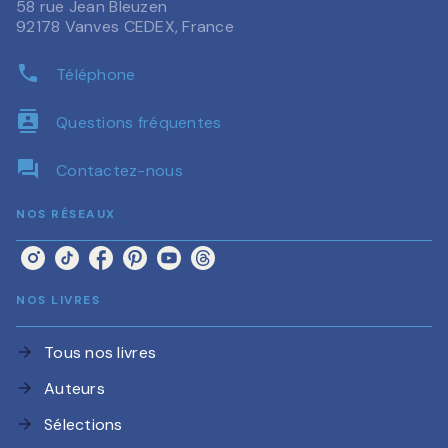
58 rue Jean Bleuzen
92178 Vanves CEDEX, France
phone
Téléphone
contacts
Questions fréquentes
question_answer
Contactez-nous
NOS RÉSEAUX
NOS LIVRES
Tous nos livres
arrow_forward
Auteurs
arrow_forward
Sélections
arrow_forward