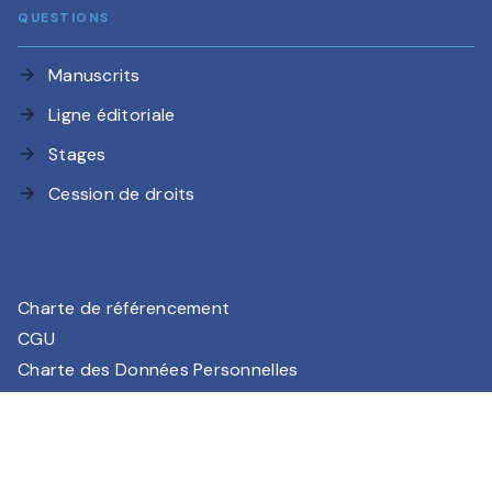
QUESTIONS
Manuscrits
arrow_forward
Ligne éditoriale
arrow_forward
Stages
arrow_forward
Cession de droits
arrow_forward
Charte de référencement
CGU
Charte des Données Personnelles
Mentions légales
Paramétrez vos préférences cookies