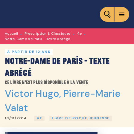
MENU
RECHERCHE
CONTENU
menu
PIED DE PAGE
Accueil
Prescription & Classiques
4e
•
•
•
Notre-Dame de Paris - Texte Abrégé
À PARTIR DE 12 ANS
Notre-Dame de Paris - Texte
Abrégé
Ce livre n'est plus disponible à la vente
Victor Hugo
,
Pierre-Marie
Valat
13/11/2014
4E
LIVRE DE POCHE JEUNESSE