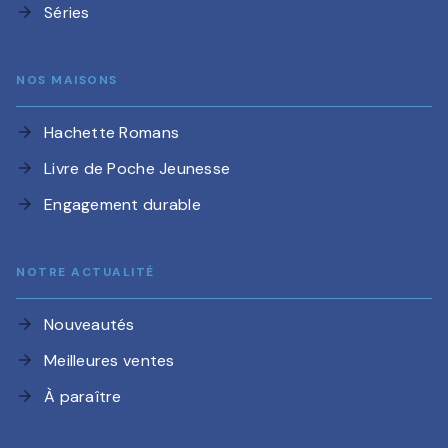
Séries
arrow_forward
NOS MAISONS
Hachette Romans
arrow_forward
Livre de Poche Jeunesse
arrow_forward
Engagement durable
arrow_forward
NOTRE ACTUALITÉ
Nouveautés
arrow_forward
Meilleures ventes
arrow_forward
À paraître
arrow_forward