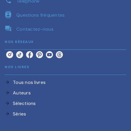
phone
Téléphone
contacts
Questions fréquentes
question_answer
Contactez-nous
NOS RÉSEAUX
NOS LIVRES
Tous nos livres
arrow_forward
Auteurs
arrow_forward
Sélections
arrow_forward
Séries
arrow_forward