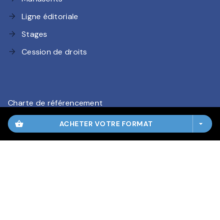
Ligne éditoriale
arrow_forward
Stages
arrow_forward
Cession de droits
arrow_forward
Charte de référencement
CGU
shopping_basket
ACHETER VOTRE FORMAT
arrow_drop_down
Charte des Données Personnelles
Mentions légales
Paramétrez vos préférences cookies
HACHETTE ROMANS© 2026