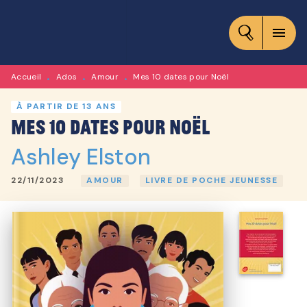
MENU
RECHERCHE
CONTENU
menu
PIED DE PAGE
Accueil
Ados
Amour
Mes 10 dates pour Noël
•
•
•
À PARTIR DE 13 ANS
Mes 10 dates pour Noël
Ashley Elston
22/11/2023
AMOUR
LIVRE DE POCHE JEUNESSE