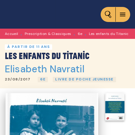
MENU
RECHERCHE
CONTENU
menu
PIED DE PAGE
Accueil
Prescription & Classiques
6e
Les enfants du Titanic
•
•
•
À PARTIR DE 11 ANS
Les enfants du Titanic
Elisabeth Navratil
23/08/2017
6E
LIVRE DE POCHE JEUNESSE