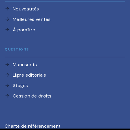
Nouveautés
arrow_forward
Meilleures ventes
arrow_forward
À paraître
arrow_forward
QUESTIONS
Manuscrits
arrow_forward
Ligne éditoriale
arrow_forward
Stages
arrow_forward
Cession de droits
arrow_forward
Charte de référencement