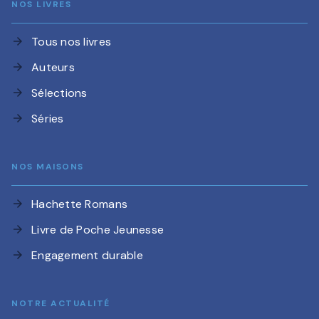
NOS LIVRES
Tous nos livres
arrow_forward
Auteurs
arrow_forward
Sélections
arrow_forward
Séries
arrow_forward
NOS MAISONS
Hachette Romans
arrow_forward
Livre de Poche Jeunesse
arrow_forward
Engagement durable
arrow_forward
NOTRE ACTUALITÉ