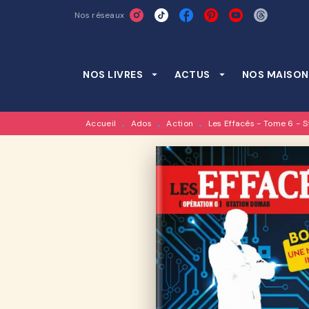
Nos réseaux
MENU
RECHERCHE
CONTENU
NOS LIVRES
arrow_drop_down
ACTUS
arrow_drop_down
NOS MAISON
Accueil
Ados
Action
Les Effacés - Tome 6 - 
•
•
•