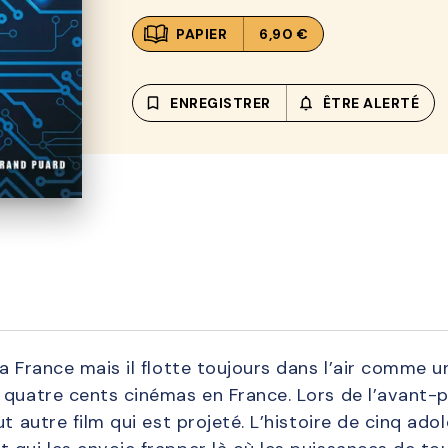
PAPIER
6,90 €
bookmark_border
ENREGISTRER
notifications_none_out
ÊTRE ALERTÉ
a France mais il flotte toujours dans l’air comme 
 quatre cents cinémas en France. Lors de l’avant-p
t autre film qui est projeté. L’histoire de cinq adol