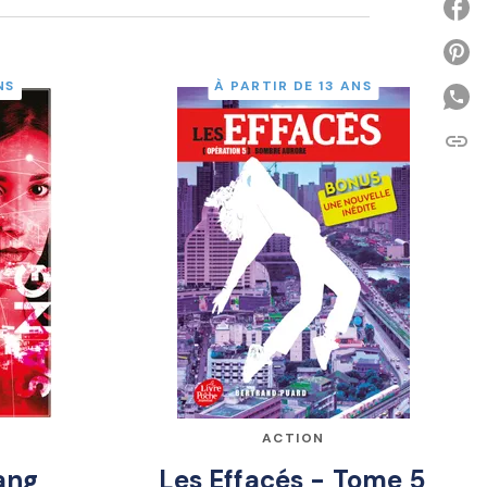
P
NS
À PARTIR DE 13 ANS
link
C
ACTION
ang
Les Effacés - Tome 5