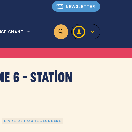
NEWSLETTER
personn
keyboard_arrow_down
NSEIGNANT
arrow_drop_down
search
me 6 - Station
LIVRE DE POCHE JEUNESSE