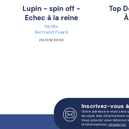
Lupin - spin off -
Top D
Echec à la reine
À
Netflix
Bertrand Puard
20/09/2023
Inscrivez-vous à
Votre adresse e-mail sera 
envoyer des informations s
Vous pouvez vous désinscri
d’informations,
cliquez ici
.