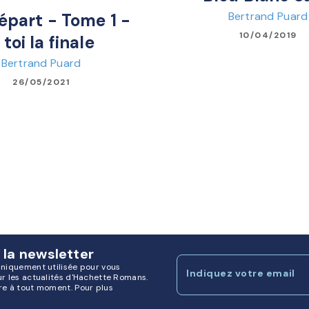
Bertrand Puard
épart - Tome 1 -
10/04/2019
 toi la finale
Bertrand Puard
26/05/2021
 la newsletter
uniquement utilisée pour vous
Indiquez votre email
ur les actualités d'Hachette Romans.
re à tout moment. Pour plus