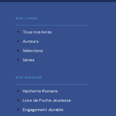
NOS LIVRES
Tous nos livres
arrow_forward
Auteurs
arrow_forward
Sélections
arrow_forward
Séries
arrow_forward
NOS MAISONS
Hachette Romans
arrow_forward
Livre de Poche Jeunesse
arrow_forward
Engagement durable
arrow_forward