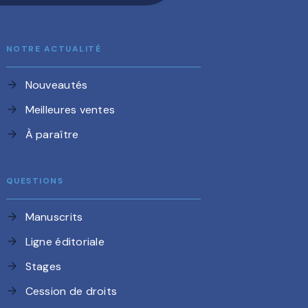
NOTRE ACTUALITÉ
Nouveautés
arrow_forward
Meilleures ventes
arrow_forward
À paraître
arrow_forward
QUESTIONS
Manuscrits
arrow_forward
Ligne éditoriale
arrow_forward
Stages
arrow_forward
Cession de droits
arrow_forward