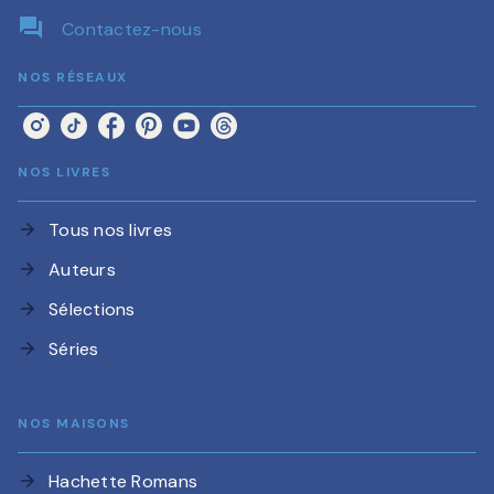
question_answer
Contactez-nous
NOS RÉSEAUX
NOS LIVRES
Tous nos livres
arrow_forward
Auteurs
arrow_forward
Sélections
arrow_forward
Séries
arrow_forward
NOS MAISONS
Hachette Romans
arrow_forward