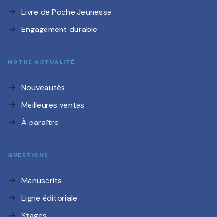
Livre de Poche Jeunesse
arrow_forward
Engagement durable
arrow_forward
NOTRE ACTUALITÉ
Nouveautés
arrow_forward
Meilleures ventes
arrow_forward
À paraître
arrow_forward
QUESTIONS
Manuscrits
arrow_forward
Ligne éditoriale
arrow_forward
Stages
arrow_forward