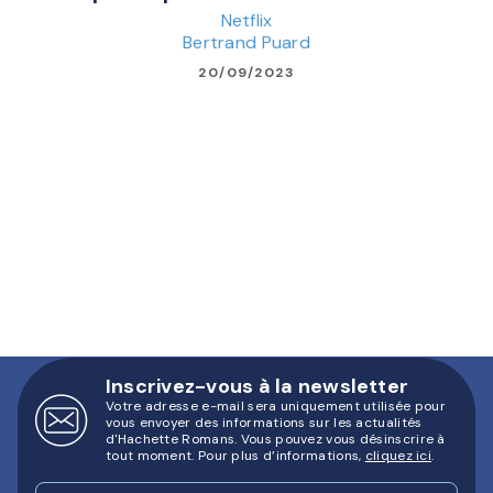
Netflix
Bertrand Puard
20/09/2023
Inscrivez-vous à la newsletter
Votre adresse e-mail sera uniquement utilisée pour
vous envoyer des informations sur les actualités
d'Hachette Romans. Vous pouvez vous désinscrire à
tout moment. Pour plus d’informations,
cliquez ici
.