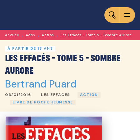
MENU
RECHERCHE
CONTENU
menu
PIED DE PAGE
Accueil
Ados
Action
Les Effacés - Tome 5 - Sombre Aurore
•
•
•
À PARTIR DE 13 ANS
Les Effacés - Tome 5 - Sombre
Aurore
Bertrand Puard
06/01/2016
LES EFFACÉS
ACTION
LIVRE DE POCHE JEUNESSE