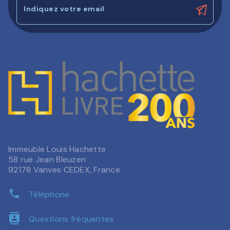
Indiquez votre email
Immeuble Louis Hachette
58 rue Jean Bleuzen
92178 Vanves CEDEX, France
phone
Téléphone
contacts
Questions fréquentes