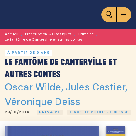
MENU
RECHERCHE
CONTENU
menu
PIED DE PAGE
Accueil
Prescription & Classiques
Primaire
•
•
•
Le fantôme de Canterville et autres contes
À PARTIR DE 9 ANS
Le fantôme de Canterville et
autres contes
Oscar Wilde
,
Jules Castier
,
Véronique Deiss
29/10/2014
PRIMAIRE
LIVRE DE POCHE JEUNESSE