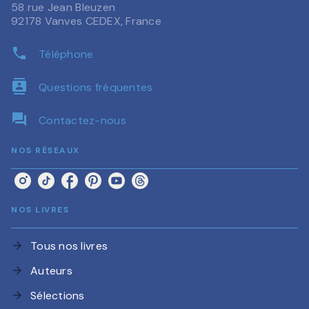
58 rue Jean Bleuzen
92178 Vanves CEDEX, France
phone
Téléphone
contacts
Questions fréquentes
question_answer
Contactez-nous
NOS RÉSEAUX
NOS LIVRES
Tous nos livres
arrow_forward
Auteurs
arrow_forward
Sélections
arrow_forward