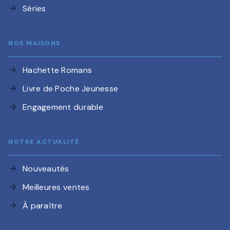
Séries
arrow_forward
NOS MAISONS
Hachette Romans
arrow_forward
Livre de Poche Jeunesse
arrow_forward
Engagement durable
arrow_forward
NOTRE ACTUALITÉ
Nouveautés
arrow_forward
Meilleures ventes
arrow_forward
À paraître
arrow_forward