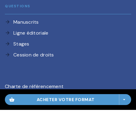
QUESTIONS
Manuscrits
arrow_forward
Ligne éditoriale
arrow_forward
Stages
arrow_forward
Cession de droits
arrow_forward
Charte de référencement
CGU
shopping_basket
ACHETER VOTRE FORMAT
arrow_drop_down
Charte des Données Personnelles
Mentions légales
Paramétrez vos préférences cookies