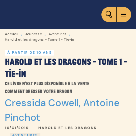
MENU
RECHERCHE
CONTENU
menu
PIED DE PAGE
Accueil
Jeunesse
Aventures
•
•
•
Harold et les dragons - Tome 1 - Tie-in
À PARTIR DE 10 ANS
Harold et les dragons - Tome 1 -
Tie-in
Ce livre n'est plus disponible à la vente
Comment dresser votre dragon
Cressida Cowell
,
Antoine
Pinchot
16/01/2019
HAROLD ET LES DRAGONS
AVENTURES