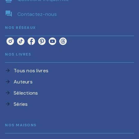
question_answer
Contactez-nous
NOS RÉSEAUX
NOS LIVRES
Tous nos livres
arrow_forward
Auteurs
arrow_forward
Sélections
arrow_forward
Séries
arrow_forward
NOS MAISONS