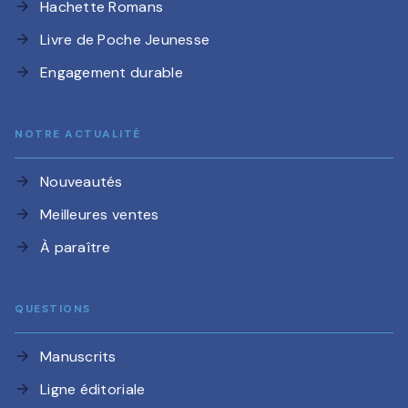
Hachette Romans
arrow_forward
Livre de Poche Jeunesse
arrow_forward
Engagement durable
arrow_forward
NOTRE ACTUALITÉ
Nouveautés
arrow_forward
Meilleures ventes
arrow_forward
À paraître
arrow_forward
QUESTIONS
Manuscrits
arrow_forward
Ligne éditoriale
arrow_forward