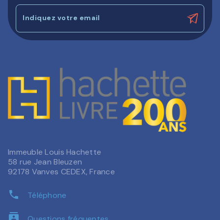
Indiquez votre email
Immeuble Louis Hachette
58 rue Jean Bleuzen
92178 Vanves CEDEX, France
phone
Téléphone
contacts
Questions fréquentes