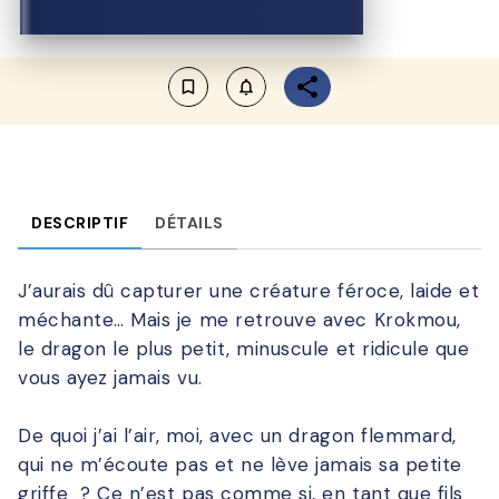
bookmark_border
notifications_none_outlined
DESCRIPTIF
DÉTAILS
J’aurais dû capturer une créature féroce, laide et
méchante… Mais je me retrouve avec Krokmou,
le dragon le plus petit, minuscule et ridicule que
vous ayez jamais vu.
De quoi j’ai l’air, moi, avec un dragon flemmard,
qui ne m’écoute pas et ne lève jamais sa petite
griffe ? Ce n’est pas comme si, en tant que fils