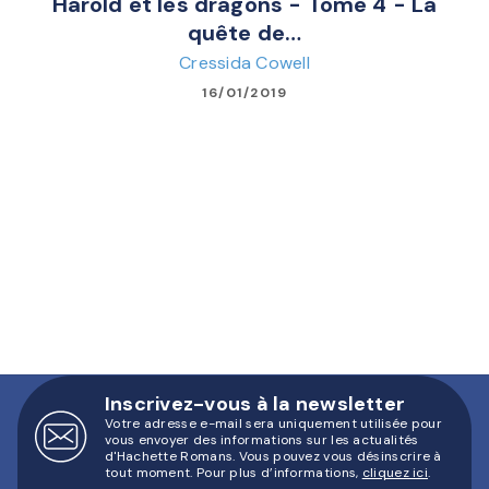
Harold et les dragons - Tome 4 - La
quête de…
Cressida Cowell
16/01/2019
Inscrivez-vous à la newsletter
Votre adresse e-mail sera uniquement utilisée pour
vous envoyer des informations sur les actualités
d'Hachette Romans. Vous pouvez vous désinscrire à
tout moment. Pour plus d’informations,
cliquez ici
.