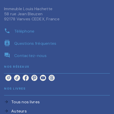
Immeuble Louis Hachette
58 rue Jean Bleuzen
92178 Vanves CEDEX, France
phone
Téléphone
contacts
Questions fréquentes
question_answer
Contactez-nous
NOS RÉSEAUX
NOS LIVRES
Tous nos livres
arrow_forward
Auteurs
arrow_forward