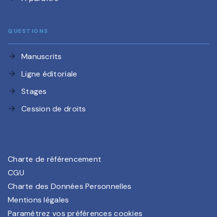
QUESTIONS
Manuscrits
arrow_forward
Ligne éditoriale
arrow_forward
Stages
arrow_forward
Cession de droits
arrow_forward
Charte de référencement
CGU
Charte des Données Personnelles
Mentions légales
Paramétrez vos préférences cookies