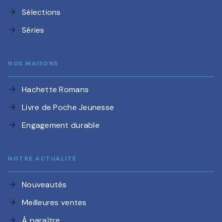
Sélections
arrow_forward
Séries
arrow_forward
NOS MAISONS
Hachette Romans
arrow_forward
Livre de Poche Jeunesse
arrow_forward
Engagement durable
arrow_forward
NOTRE ACTUALITÉ
Nouveautés
arrow_forward
Meilleures ventes
arrow_forward
À paraître
arrow_forward