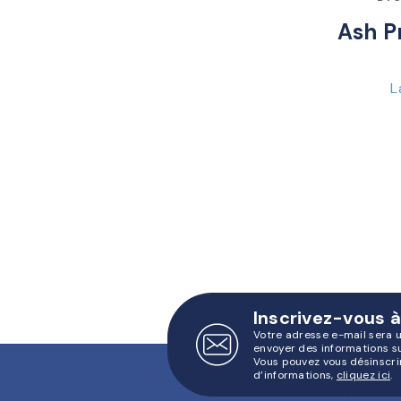
Ash P
L
Inscrivez-vous à
Votre adresse e-mail sera 
envoyer des informations s
Vous pouvez vous désinscri
d’informations,
cliquez ici
.