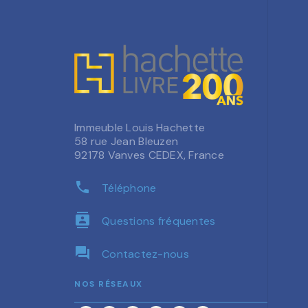
Immeuble Louis Hachette
58 rue Jean Bleuzen
92178 Vanves CEDEX, France
phone
Téléphone
contacts
Questions fréquentes
question_answer
Contactez-nous
NOS RÉSEAUX