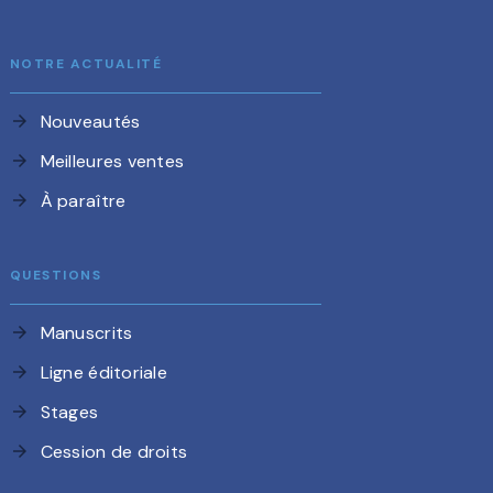
NOTRE ACTUALITÉ
Nouveautés
arrow_forward
Meilleures ventes
arrow_forward
À paraître
arrow_forward
QUESTIONS
Manuscrits
arrow_forward
Ligne éditoriale
arrow_forward
Stages
arrow_forward
Cession de droits
arrow_forward