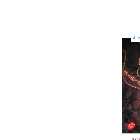
À 
DYS