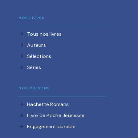
NOS LIVRES
Tous nos livres
arrow_forward
Auteurs
arrow_forward
Sélections
arrow_forward
Séries
arrow_forward
NOS MAISONS
Hachette Romans
arrow_forward
Livre de Poche Jeunesse
arrow_forward
Engagement durable
arrow_forward