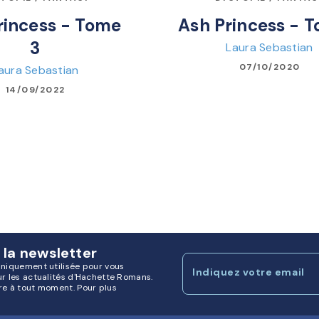
rincess - Tome
Ash Princess - T
3
Laura Sebastian
07/10/2020
aura Sebastian
14/09/2022
 la newsletter
uniquement utilisée pour vous
Indiquez votre email
ur les actualités d'Hachette Romans.
re à tout moment. Pour plus