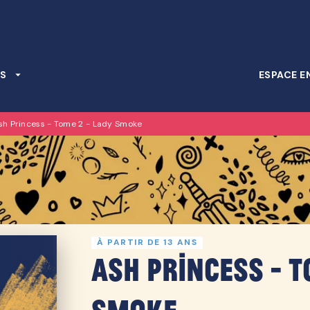
PIED DE PAGE
S
arrow_drop_down
ESPACE E
sh Princess - Tome 2 - Lady Smoke
À PARTIR DE 13 ANS
Ash Princess - T