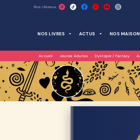
Nos réseaux
MENU
RECHERCHE
CONTENU
NOS LIVRES
arrow_drop_down
ACTUS
arrow_drop_down
NOS MAISON
Accueil
Jeunes Adultes
Dystopie / Fantasy
A
•
•
•