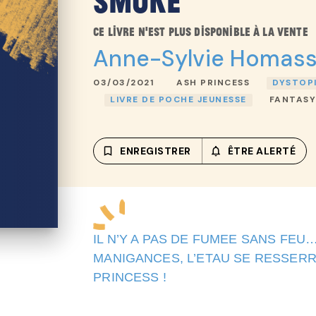
Smoke
Ce livre n'est plus disponible à la vente
Anne-Sylvie Homass
03/03/2021
ASH PRINCESS
DYSTOPI
LIVRE DE POCHE JEUNESSE
FANTASY
bookmark_border
ENREGISTRER
notifications_none_out
ÊTRE ALERTÉ
IL N’Y A PAS DE FUMEE SANS FEU
MANIGANCES, L’ETAU SE RESSER
PRINCESS !