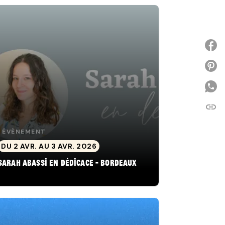
P
link
C
ÉVÈNEMENT
DU 2 AVR. AU 3 AVR. 2026
Sarah Abassi en dédicace - Bordeaux