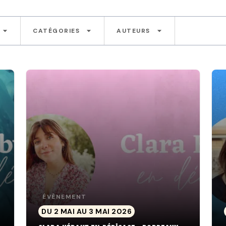
arrow_drop_down
arrow_drop_down
arrow_drop_down
CATÉGORIES
AUTEURS
ÉVÈNEMENT
DU 2 MAI AU 3 MAI 2026