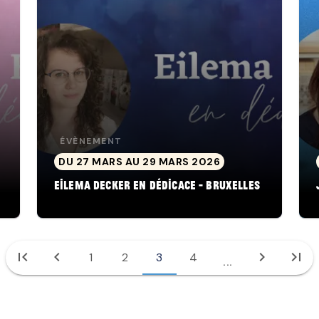
ÉVÈNEMENT
DU 27 MARS AU 29 MARS 2026
Eilema Decker en dédicace - Bruxelles
first_page
chevron_left
chevron_right
last_page
1
2
3
4
...