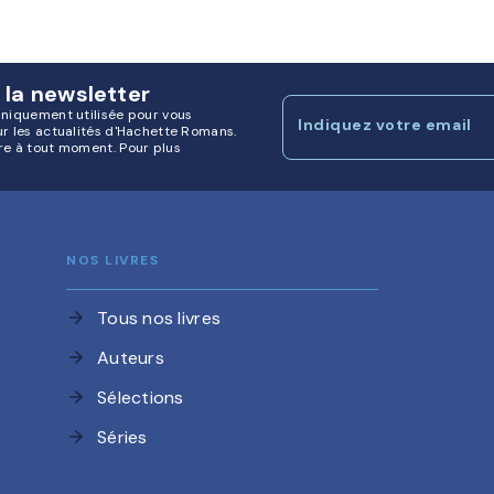
 la newsletter
uniquement utilisée pour vous
Indiquez votre email
ur les actualités d'Hachette Romans.
re à tout moment. Pour plus
NOS LIVRES
Tous nos livres
arrow_forward
Auteurs
arrow_forward
Sélections
arrow_forward
Séries
arrow_forward