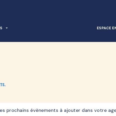
PIED DE PAGE
S
arrow_drop_down
ESPACE E
ts.
, les prochains évènements à ajouter dans votre ag