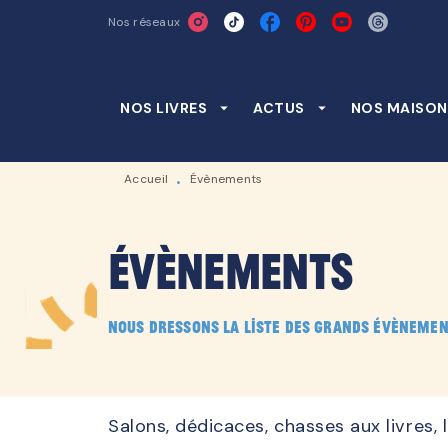
Nos réseaux
MENU
RECHERCHE
CONTENU
NOS LIVRES
arrow_drop_down
ACTUS
arrow_drop_down
NOS MAISON
Accueil
Évènements
•
Évènements
Nous dressons la liste des grands évènemen
Salons, dédicaces, chasses aux livres