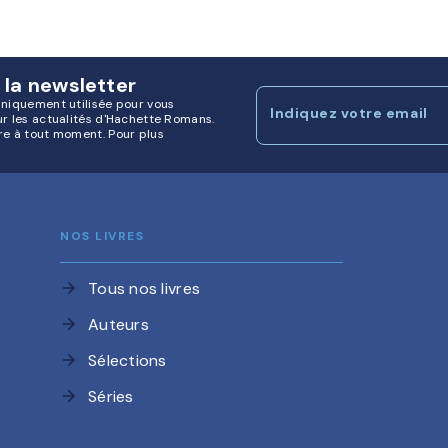
 la newsletter
uniquement utilisée pour vous
Indiquez votre email
ur les actualités d'Hachette Romans.
re à tout moment. Pour plus
NOS LIVRES
Tous nos livres
arrow_forward
Auteurs
arrow_forward
Sélections
arrow_forward
Séries
arrow_forward