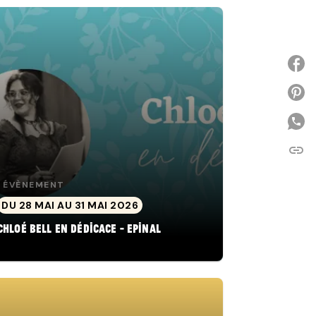
P
link
C
ÉVÈNEMENT
DU 28 MAI AU 31 MAI 2026
Chloé Bell en dédicace - Epinal