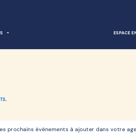
PIED DE PAGE
S
arrow_drop_down
ESPACE E
ts.
, les prochains évènements à ajouter dans votre ag