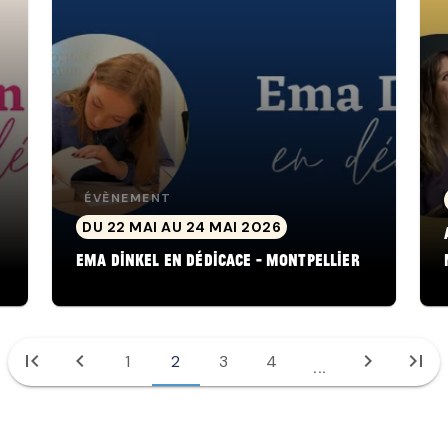
ÉVÈNEMENT
DU 22 MAI AU 24 MAI 2026
Ema Dinkel en dédicace - Montpellier
first_page
chevron_left
chevron_right
last_page
1
2
3
4
...