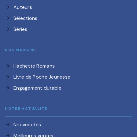
Auteurs
arrow_forward
Sélections
arrow_forward
Séries
arrow_forward
NOS MAISONS
Hachette Romans
arrow_forward
Livre de Poche Jeunesse
arrow_forward
Engagement durable
arrow_forward
NOTRE ACTUALITÉ
Nouveautés
arrow_forward
Meilleures ventes
arrow_forward