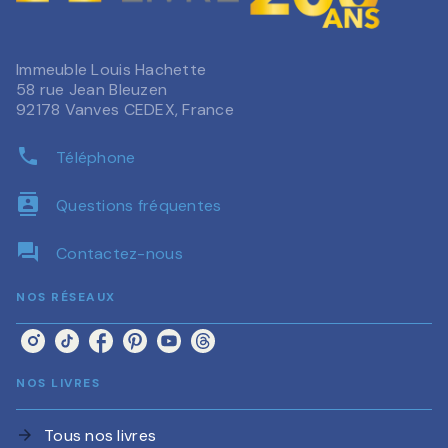
Immeuble Louis Hachette
58 rue Jean Bleuzen
92178 Vanves CEDEX, France
phone
Téléphone
contacts
Questions fréquentes
question_answer
Contactez-nous
NOS RÉSEAUX
NOS LIVRES
Tous nos livres
arrow_forward