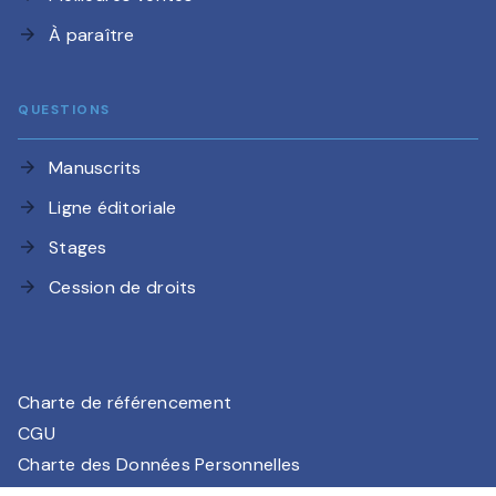
À paraître
arrow_forward
QUESTIONS
Manuscrits
arrow_forward
Ligne éditoriale
arrow_forward
Stages
arrow_forward
Cession de droits
arrow_forward
Charte de référencement
CGU
Charte des Données Personnelles
Mentions légales