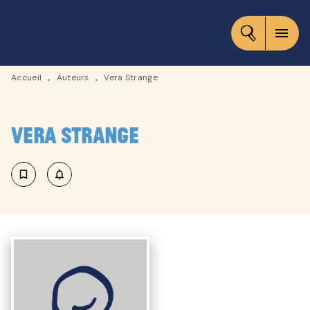
MENU
RECHERCHE
CONTENU
menu
PIED DE PAGE
Accueil
Auteurs
Vera Strange
•
•
Vera Strange
bookmark_border
notifications_none_outlined