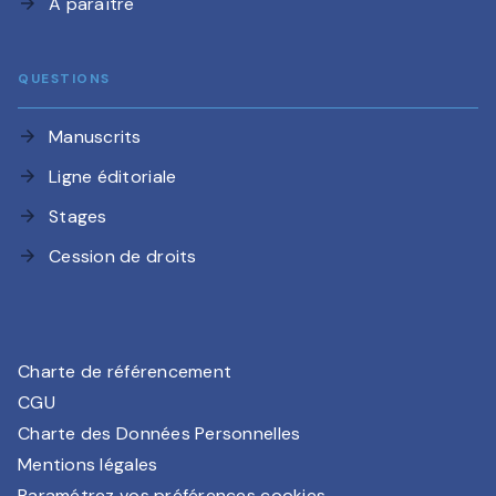
À paraître
arrow_forward
QUESTIONS
Manuscrits
arrow_forward
Ligne éditoriale
arrow_forward
Stages
arrow_forward
Cession de droits
arrow_forward
Charte de référencement
CGU
Charte des Données Personnelles
Mentions légales
Paramétrez vos préférences cookies