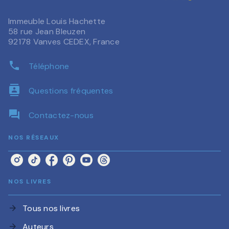
Immeuble Louis Hachette
58 rue Jean Bleuzen
92178 Vanves CEDEX, France
phone
Téléphone
contacts
Questions fréquentes
question_answer
Contactez-nous
NOS RÉSEAUX
NOS LIVRES
Tous nos livres
arrow_forward
Auteurs
arrow_forward