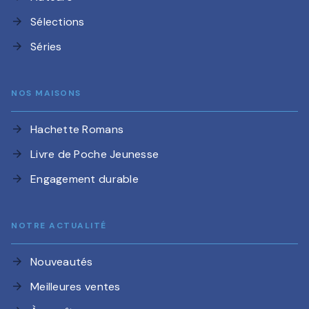
Sélections
arrow_forward
Séries
arrow_forward
NOS MAISONS
Hachette Romans
arrow_forward
Livre de Poche Jeunesse
arrow_forward
Engagement durable
arrow_forward
NOTRE ACTUALITÉ
Nouveautés
arrow_forward
Meilleures ventes
arrow_forward