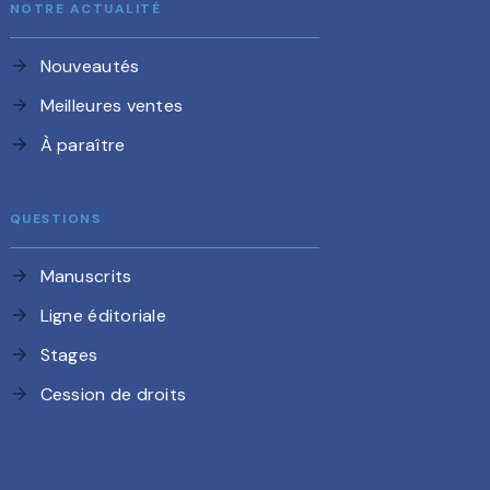
NOTRE ACTUALITÉ
Nouveautés
arrow_forward
Meilleures ventes
arrow_forward
À paraître
arrow_forward
QUESTIONS
Manuscrits
arrow_forward
Ligne éditoriale
arrow_forward
Stages
arrow_forward
Cession de droits
arrow_forward