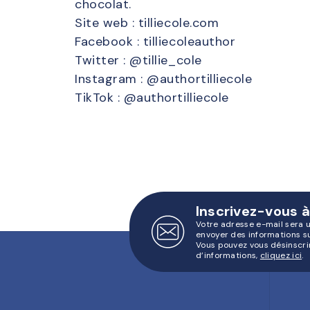
chocolat.
Site web : tilliecole.com
Facebook : tilliecoleauthor
Twitter : @tillie_cole
Instagram : @authortilliecole
TikTok : @authortilliecole
Inscrivez-vous à
Votre adresse e-mail sera 
envoyer des informations s
Vous pouvez vous désinscri
d’informations,
cliquez ici
.