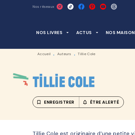
Nos réseaux
MENU
RECHERCHE
CONTENU
NOS LIVRES
arrow_drop_down
ACTUS
arrow_drop_down
NOS MAISON
Accueil
Auteurs
Tillie Cole
•
•
Tillie Cole
bookmark_border
ENREGISTRER
notifications_none_outline
ÊTRE ALERTÉ
Tillie Cole est originaire d’une petite v