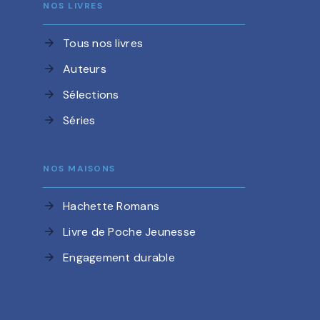
NOS LIVRES
Tous nos livres
arrow_forward
Auteurs
arrow_forward
Sélections
arrow_forward
Séries
arrow_forward
NOS MAISONS
Hachette Romans
arrow_forward
Livre de Poche Jeunesse
arrow_forward
Engagement durable
arrow_forward