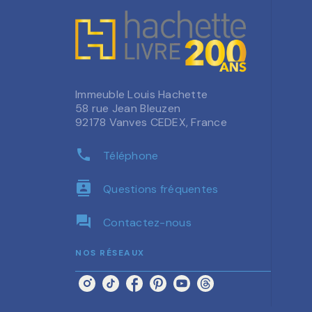
Immeuble Louis Hachette
58 rue Jean Bleuzen
92178 Vanves CEDEX, France
phone
Téléphone
contacts
Questions fréquentes
question_answer
Contactez-nous
NOS RÉSEAUX