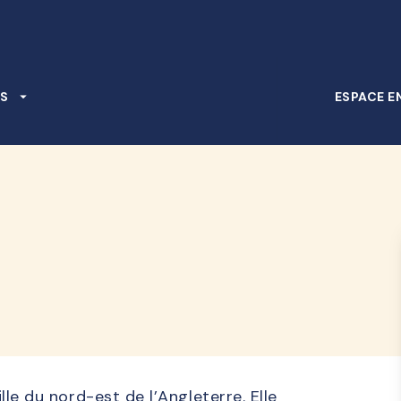
PIED DE PAGE
S
arrow_drop_down
ESPACE E
d
ille du nord-est de l’Angleterre. Elle