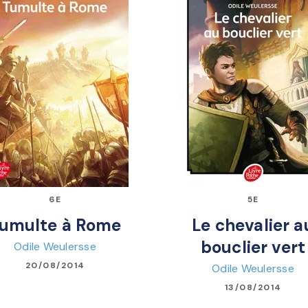
6E
5E
umulte à Rome
Le chevalier a
bouclier vert
Odile Weulersse
20/08/2014
Odile Weulersse
13/08/2014