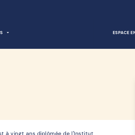
PIED DE PAGE
S
arrow_drop_down
ESPACE E
d
st à vingt ans diplômée de l'Institut