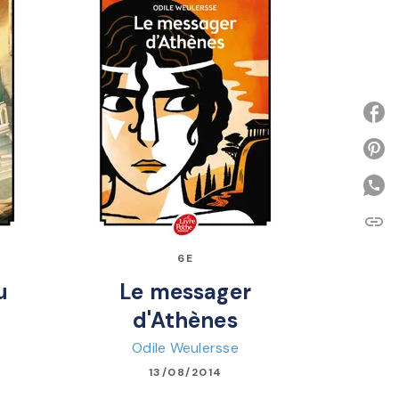
P
link
C
6E
u
Le messager
d'Athènes
Odile Weulersse
13/08/2014