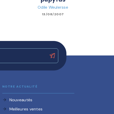
Odile Weulersse
13/08/2007
NOTRE ACTUALITÉ
Nouveautés
arrow_forward
Meilleures ventes
arrow_forward