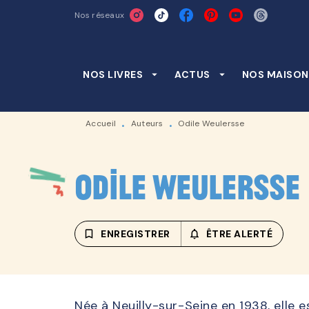
Nos réseaux
MENU
RECHERCHE
CONTENU
NOS LIVRES
arrow_drop_down
ACTUS
arrow_drop_down
NOS MAISON
Accueil
Auteurs
Odile Weulersse
•
•
Odile Weulersse
bookmark_border
ENREGISTRER
notifications_none_outline
ÊTRE ALERTÉ
Née à Neuilly-sur-Seine en 1938, elle e