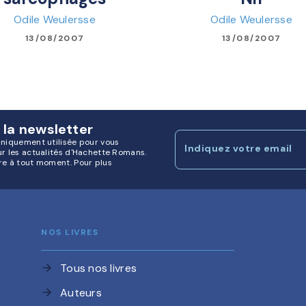
Odile Weulersse
Odile Weulersse
13/08/2007
13/08/2007
 la newsletter
uniquement utilisée pour vous
Indiquez votre email
ur les actualités d'Hachette Romans.
re à tout moment. Pour plus
NOS LIVRES
Tous nos livres
arrow_forward
Auteurs
arrow_forward