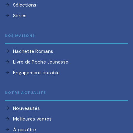
Sélections
arrow_forward
Séries
arrow_forward
NOS MAISONS
Hachette Romans
arrow_forward
Livre de Poche Jeunesse
arrow_forward
Engagement durable
arrow_forward
NOTRE ACTUALITÉ
Nouveautés
arrow_forward
Meilleures ventes
arrow_forward
À paraître
arrow_forward