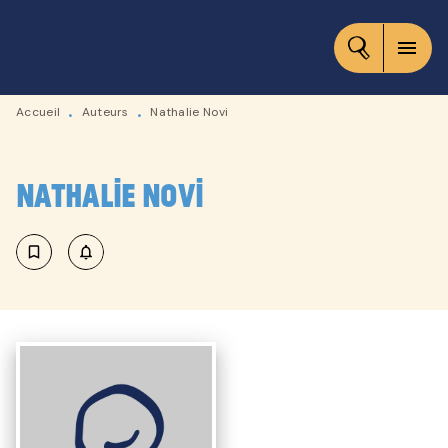
MENU
RECHERCHE
CONTENU
menu
PIED DE PAGE
Accueil
Auteurs
Nathalie Novi
•
•
Nathalie Novi
bookmark_border
notifications_none_outlined