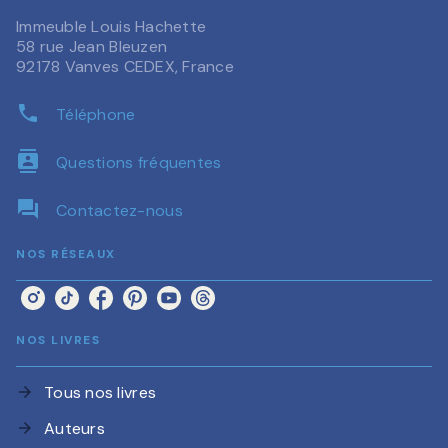
Immeuble Louis Hachette
58 rue Jean Bleuzen
92178 Vanves CEDEX, France
phone
Téléphone
contacts
Questions fréquentes
question_answer
Contactez-nous
NOS RÉSEAUX
NOS LIVRES
Tous nos livres
arrow_forward
Auteurs
arrow_forward