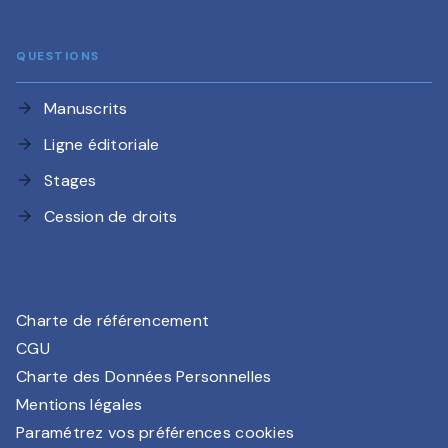
QUESTIONS
Manuscrits
arrow_forward
Ligne éditoriale
arrow_forward
Stages
arrow_forward
Cession de droits
arrow_forward
Charte de référencement
CGU
Charte des Données Personnelles
Mentions légales
Paramétrez vos préférences cookies