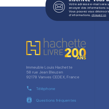
Votre adresse e-mail sera 
envoyer des informations s
Vous pouvez vous désinscri
d’informations,
cliquez ici
.
Immeuble Louis Hachette
58 rue Jean Bleuzen
92178 Vanves CEDEX, France
phone
Téléphone
contacts
Questions fréquentes