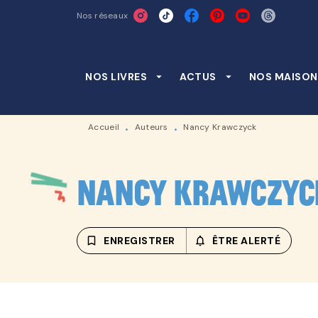
Nos réseaux
MENU
RECHERCHE
CONTENU
NOS LIVRES
arrow_drop_down
ACTUS
arrow_drop_down
NOS MAISON
Accueil
Auteurs
Nancy Krawczyck
•
•
Nancy Krawczyc
bookmark_border
ENREGISTRER
notifications_none_outline
ÊTRE ALERTÉ