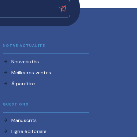
NOTRE ACTUALITÉ
Nouveautés
arrow_forward
Meilleures ventes
arrow_forward
À paraître
arrow_forward
QUESTIONS
Manuscrits
arrow_forward
Ligne éditoriale
arrow_forward