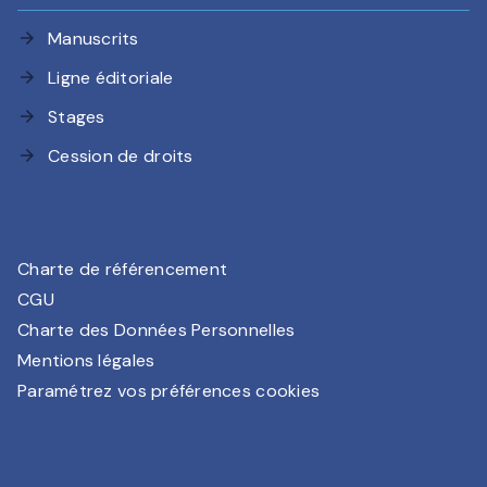
Manuscrits
arrow_forward
Ligne éditoriale
arrow_forward
Stages
arrow_forward
Cession de droits
arrow_forward
Charte de référencement
CGU
Charte des Données Personnelles
Mentions légales
Paramétrez vos préférences cookies