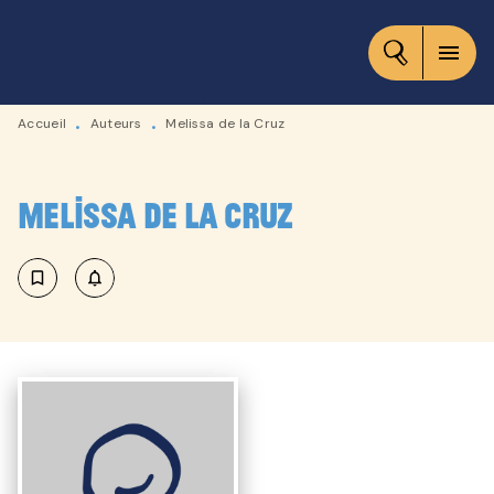
MENU
RECHERCHE
CONTENU
menu
PIED DE PAGE
Accueil
Auteurs
Melissa de la Cruz
•
•
Melissa de la Cruz
bookmark_border
notifications_none_outlined