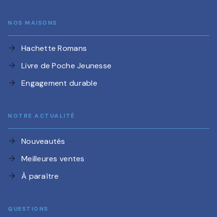
NOS MAISONS
Hachette Romans
arrow_forward
Livre de Poche Jeunesse
arrow_forward
Engagement durable
arrow_forward
NOTRE ACTUALITÉ
Nouveautés
arrow_forward
Meilleures ventes
arrow_forward
À paraître
arrow_forward
QUESTIONS