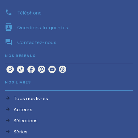
phone
Téléphone
contacts
Questions fréquentes
question_answer
Contactez-nous
NOS RÉSEAUX
NOS LIVRES
Tous nos livres
arrow_forward
Auteurs
arrow_forward
Sélections
arrow_forward
Séries
arrow_forward