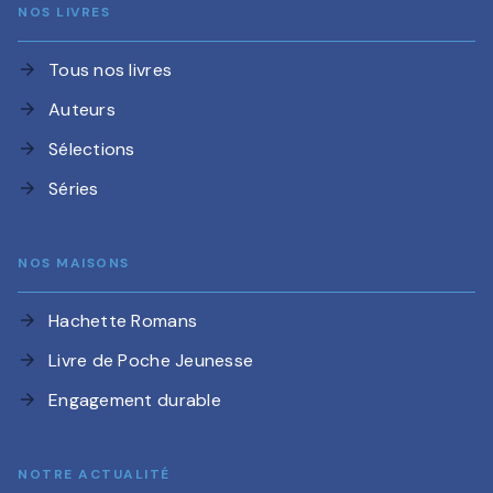
NOS LIVRES
Tous nos livres
arrow_forward
Auteurs
arrow_forward
Sélections
arrow_forward
Séries
arrow_forward
NOS MAISONS
Hachette Romans
arrow_forward
Livre de Poche Jeunesse
arrow_forward
Engagement durable
arrow_forward
NOTRE ACTUALITÉ