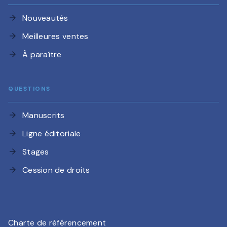
Nouveautés
arrow_forward
Meilleures ventes
arrow_forward
À paraître
arrow_forward
QUESTIONS
Manuscrits
arrow_forward
Ligne éditoriale
arrow_forward
Stages
arrow_forward
Cession de droits
arrow_forward
Charte de référencement