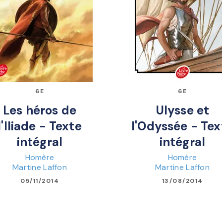
6E
6E
Les héros de
Ulysse et
l'Iliade - Texte
l'Odyssée - Tex
intégral
intégral
Homère
Homère
Martine Laffon
Martine Laffon
05/11/2014
13/08/2014