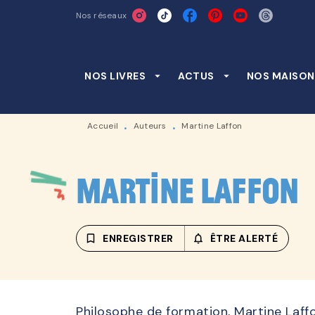
Nos réseaux
MENU
RECHERCHE
CONTENU
NOS LIVRES
arrow_drop_down
ACTUS
arrow_drop_down
NOS MAISON
Accueil
Auteurs
Martine Laffon
•
•
Martine Laffon
bookmark_border
ENREGISTRER
notifications_none_outline
ÊTRE ALERTÉ
Philosophe de formation, Martine Laffo