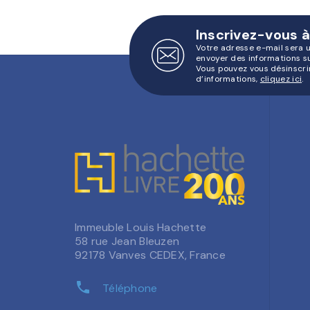
Inscrivez-vous à
Votre adresse e-mail sera 
envoyer des informations s
Vous pouvez vous désinscri
d’informations,
cliquez ici
.
Immeuble Louis Hachette
58 rue Jean Bleuzen
92178 Vanves CEDEX, France
phone
Téléphone