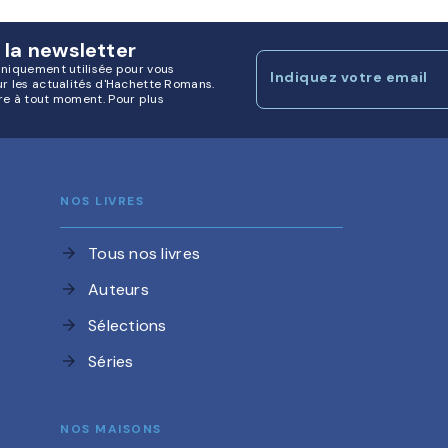
 la newsletter
uniquement utilisée pour vous
Indiquez votre email
ur les actualités d'Hachette Romans.
re à tout moment. Pour plus
NOS LIVRES
Tous nos livres
arrow_forward
Auteurs
arrow_forward
Sélections
arrow_forward
Séries
arrow_forward
NOS MAISONS