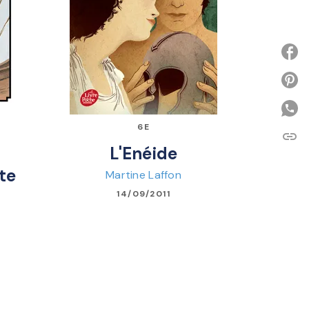
P
6E
link
C
L'Enéide
te
Martine Laffon
14/09/2011