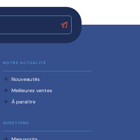
NOTRE ACTUALITÉ
Nouveautés
arrow_forward
Meilleures ventes
arrow_forward
À paraître
arrow_forward
QUESTIONS
Manuscrits
arrow_forward