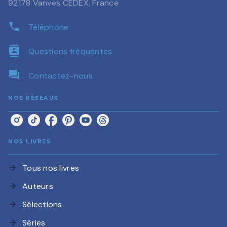
92178 Vanves CEDEX, France
phone
Téléphone
contacts
Questions fréquentes
question_answer
Contactez-nous
NOS RÉSEAUX
NOS LIVRES
Tous nos livres
arrow_forward
Auteurs
arrow_forward
Sélections
arrow_forward
Séries
arrow_forward