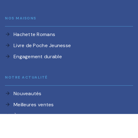
NOS MAISONS
Hachette Romans
arrow_forward
Livre de Poche Jeunesse
arrow_forward
Engagement durable
arrow_forward
NOTRE ACTUALITÉ
Nouveautés
arrow_forward
Meilleures ventes
arrow_forward
À paraître
arrow_forward
QUESTIONS