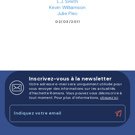
L.J. Smith
Kevin Williamson
Julie Plec
02/03/2011
Inscrivez-vous à la newsletter
Votre adresse e-mail sera uniquement utilisée pour
vous envoyer des informations sur les actualités
d'Hachette Romans. Vous pouvez vous désinscrire à
tout moment. Pour plus d’informations,
cliquez ici
.
Indiquez votre email