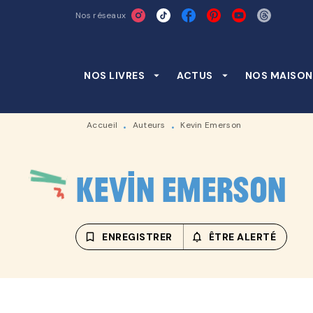
Nos réseaux
MENU
RECHERCHE
CONTENU
NOS LIVRES
arrow_drop_down
ACTUS
arrow_drop_down
NOS MAISON
Accueil
Auteurs
Kevin Emerson
•
•
Kevin Emerson
bookmark_border
ENREGISTRER
notifications_none_outline
ÊTRE ALERTÉ