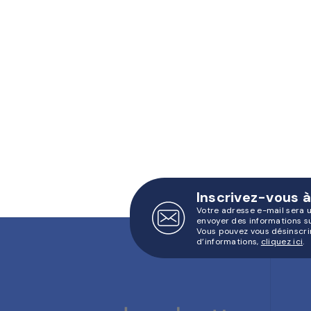
Inscrivez-vous à
Votre adresse e-mail sera 
envoyer des informations s
Vous pouvez vous désinscri
d’informations,
cliquez ici
.