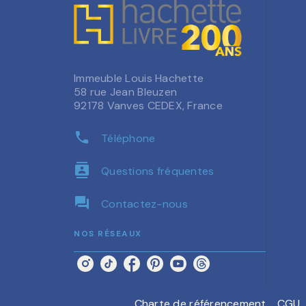
Immeuble Louis Hachette
58 rue Jean Bleuzen
92178 Vanves CEDEX, France
phone
Téléphone
contacts
Questions fréquentes
question_answer
Contactez-nous
NOS RÉSEAUX
Charte de référencement
CGU