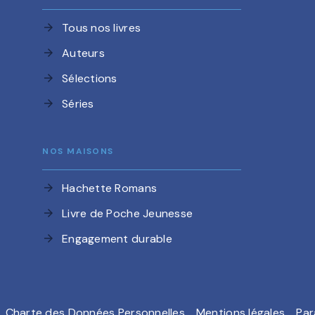
Tous nos livres
arrow_forward
Auteurs
arrow_forward
Sélections
arrow_forward
Séries
arrow_forward
NOS MAISONS
Hachette Romans
arrow_forward
Livre de Poche Jeunesse
arrow_forward
Engagement durable
arrow_forward
Charte des Données Personnelles
Mentions légales
Par