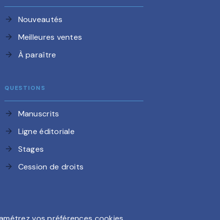
Nouveautés
arrow_forward
Meilleures ventes
arrow_forward
À paraître
arrow_forward
QUESTIONS
Manuscrits
arrow_forward
Ligne éditoriale
arrow_forward
Stages
arrow_forward
Cession de droits
arrow_forward
amétrez vos préférences cookies