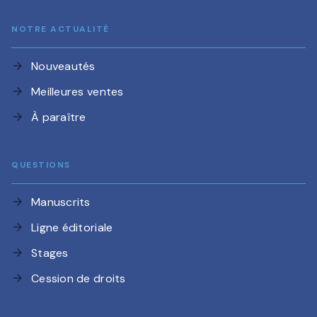
NOTRE ACTUALITÉ
Nouveautés
arrow_forward
Meilleures ventes
arrow_forward
À paraître
arrow_forward
QUESTIONS
Manuscrits
arrow_forward
Ligne éditoriale
arrow_forward
Stages
arrow_forward
Cession de droits
arrow_forward