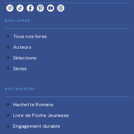
NOS LIVRES
Tous nos livres
arrow_forward
Auteurs
arrow_forward
Sélections
arrow_forward
Séries
arrow_forward
NOS MAISONS
Hachette Romans
arrow_forward
Livre de Poche Jeunesse
arrow_forward
Engagement durable
arrow_forward