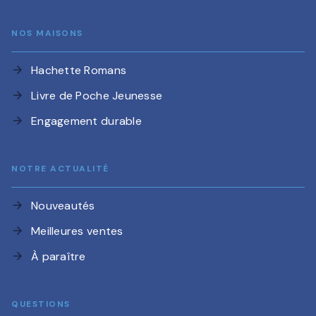
NOS MAISONS
Hachette Romans
arrow_forward
Livre de Poche Jeunesse
arrow_forward
Engagement durable
arrow_forward
NOTRE ACTUALITÉ
Nouveautés
arrow_forward
Meilleures ventes
arrow_forward
À paraître
arrow_forward
QUESTIONS