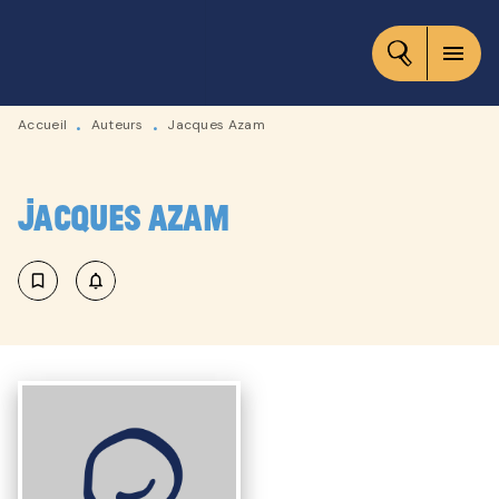
MENU
RECHERCHE
CONTENU
menu
PIED DE PAGE
Accueil
Auteurs
Jacques Azam
•
•
Jacques Azam
bookmark_border
notifications_none_outlined