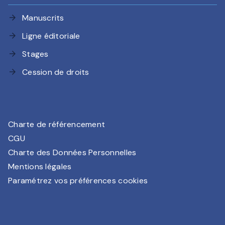
Manuscrits
arrow_forward
Ligne éditoriale
arrow_forward
Stages
arrow_forward
Cession de droits
arrow_forward
Charte de référencement
CGU
Charte des Données Personnelles
Mentions légales
Paramétrez vos préférences cookies