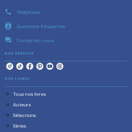
phone
Téléphone
contacts
Questions fréquentes
question_answer
Contactez-nous
NOS RÉSEAUX
NOS LIVRES
Tous nos livres
arrow_forward
Auteurs
arrow_forward
Sélections
arrow_forward
Séries
arrow_forward