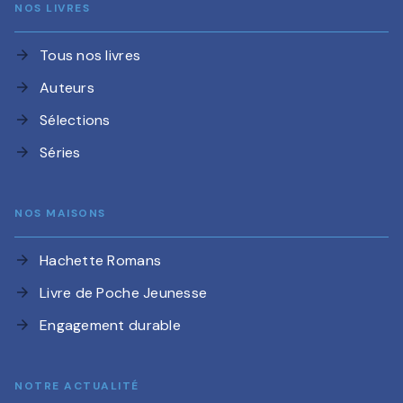
NOS LIVRES
Tous nos livres
arrow_forward
Auteurs
arrow_forward
Sélections
arrow_forward
Séries
arrow_forward
NOS MAISONS
Hachette Romans
arrow_forward
Livre de Poche Jeunesse
arrow_forward
Engagement durable
arrow_forward
NOTRE ACTUALITÉ