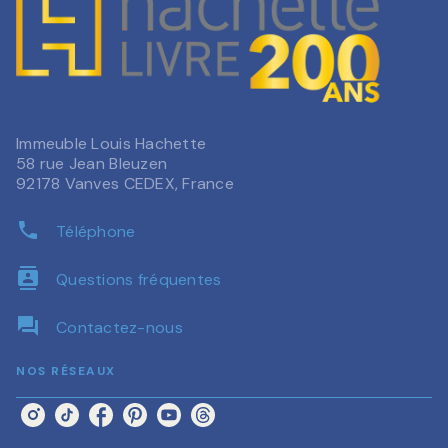
Immeuble Louis Hachette
58 rue Jean Bleuzen
92178 Vanves CEDEX, France
phone
Téléphone
contacts
Questions fréquentes
question_answer
Contactez-nous
NOS RÉSEAUX