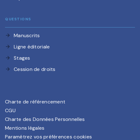
QUESTIONS
Manuscrits
arrow_forward
Ligne éditoriale
arrow_forward
Stages
arrow_forward
Cession de droits
arrow_forward
Charte de référencement
CGU
Charte des Données Personnelles
Mentions légales
Paramétrez vos préférences cookies