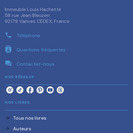
Immeuble Louis Hachette
58 rue Jean Bleuzen
92178 Vanves CEDEX, France
phone
Téléphone
contacts
Questions fréquentes
question_answer
Contactez-nous
NOS RÉSEAUX
NOS LIVRES
Tous nos livres
arrow_forward
Auteurs
arrow_forward