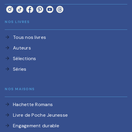
NOS LIVRES
Tous nos livres
arrow_forward
Auteurs
arrow_forward
Sélections
arrow_forward
Séries
arrow_forward
NOS MAISONS
Hachette Romans
arrow_forward
Livre de Poche Jeunesse
arrow_forward
Engagement durable
arrow_forward