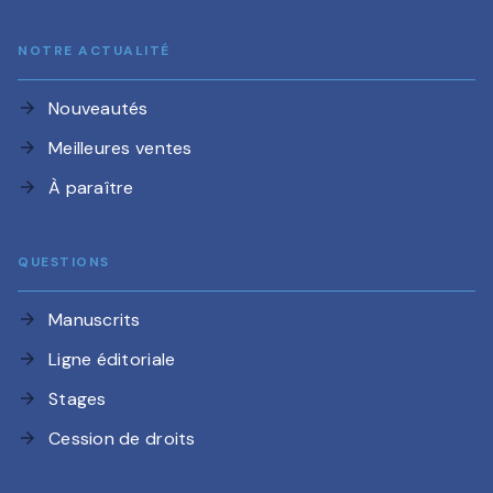
NOTRE ACTUALITÉ
Nouveautés
arrow_forward
Meilleures ventes
arrow_forward
À paraître
arrow_forward
QUESTIONS
Manuscrits
arrow_forward
Ligne éditoriale
arrow_forward
Stages
arrow_forward
Cession de droits
arrow_forward