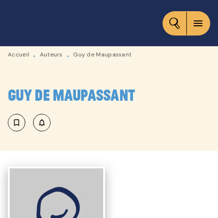
MENU
RECHERCHE
CONTENU
menu
PIED DE PAGE
Accueil
Auteurs
Guy de Maupassant
•
•
Guy de Maupassant
bookmark_border
notifications_none_outlined