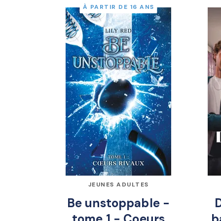
À PARTIR DE 16 ANS
JEUNES ADULTES
Be unstoppable -
D
tome 1 - Coeurs
b