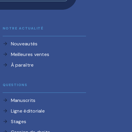
NOTRE ACTUALITÉ
Nouveautés
arrow_forward
Meilleures ventes
arrow_forward
À paraître
arrow_forward
QUESTIONS
Manuscrits
arrow_forward
Ligne éditoriale
arrow_forward
Stages
arrow_forward
arrow_forward