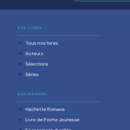
NOS LIVRES
Tous nos livres
arrow_forward
Auteurs
arrow_forward
Sélections
arrow_forward
Séries
arrow_forward
NOS MAISONS
Hachette Romans
arrow_forward
Livre de Poche Jeunesse
arrow_forward
arrow_forward