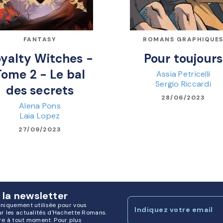
FANTASY
ROMANS GRAPHIQUE
yalty Witches -
Pour toujours
Tome 2 - Le bal
Assia Petricelli
Sergio Riccardi
des secrets
28/06/2023
Alena Pons
Laia Lopez
27/09/2023
 la newsletter
uniquement utilisée pour vous
Indiquez votre email
ur les actualités d'Hachette Romans.
re à tout moment. Pour plus