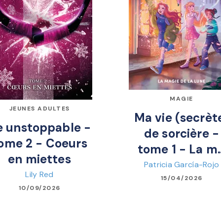
MAGIE
JEUNES ADULTES
Ma vie (secrèt
e unstoppable -
de sorcière -
ome 2 - Coeurs
tome 1 - La m
en miettes
Patricia García-Rojo
Lily Red
15/04/2026
10/09/2026