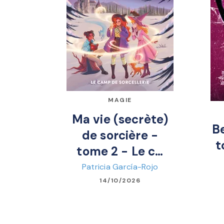
MAGIE
Ma vie (secrète)
B
de sorcière -
t
tome 2 - Le c…
Patricia García-Rojo
14/10/2026