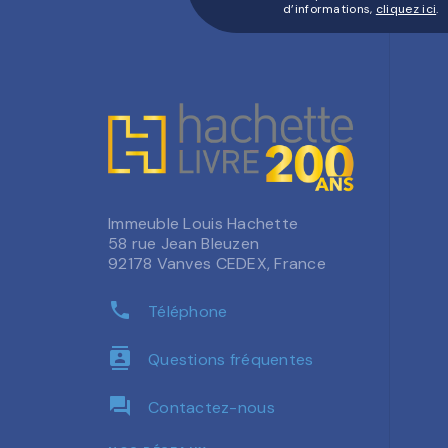
d’informations,
cliquez ici
.
Immeuble Louis Hachette
58 rue Jean Bleuzen
92178 Vanves CEDEX, France
phone
Téléphone
contacts
Questions fréquentes
question_answer
Contactez-nous