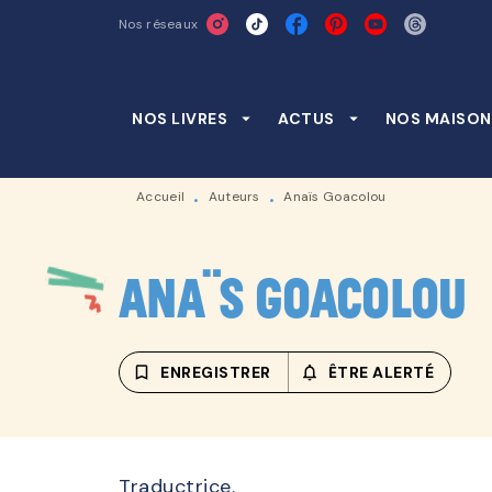
Nos réseaux
MENU
RECHERCHE
CONTENU
NOS LIVRES
arrow_drop_down
ACTUS
arrow_drop_down
NOS MAISON
Accueil
Auteurs
Anaïs Goacolou
•
•
Anaïs Goacolou
bookmark_border
ENREGISTRER
notifications_none_outline
ÊTRE ALERTÉ
Traductrice.