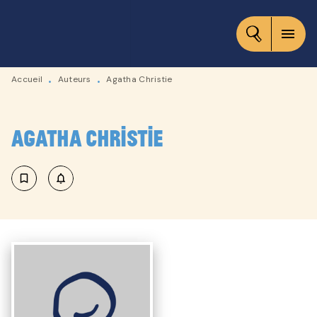
MENU
RECHERCHE
CONTENU
menu
PIED DE PAGE
Accueil
Auteurs
Agatha Christie
•
•
Agatha Christie
bookmark_border
notifications_none_outlined