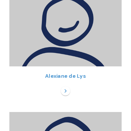
Alexiane de Lys
chevron_right