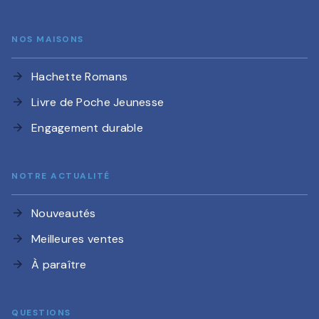
NOS MAISONS
Hachette Romans
arrow_forward
Livre de Poche Jeunesse
arrow_forward
Engagement durable
arrow_forward
NOTRE ACTUALITÉ
Nouveautés
arrow_forward
Meilleures ventes
arrow_forward
À paraître
arrow_forward
QUESTIONS