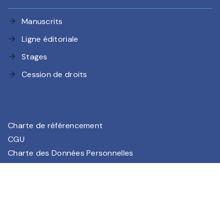
Manuscrits
arrow_forward
Ligne éditoriale
arrow_forward
Stages
arrow_forward
Cession de droits
arrow_forward
Charte de référencement
CGU
Charte des Données Personnelles
Mentions légales
Paramétrez vos préférences cookies