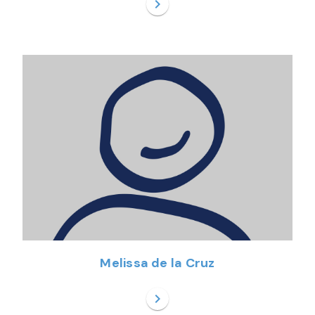
chevron_right
Melissa de la Cruz
chevron_right