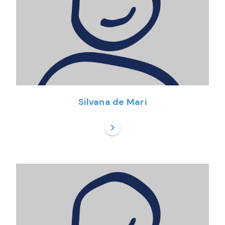
Silvana de Mari
chevron_right