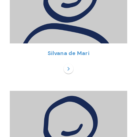
Silvana de Mari
chevron_right