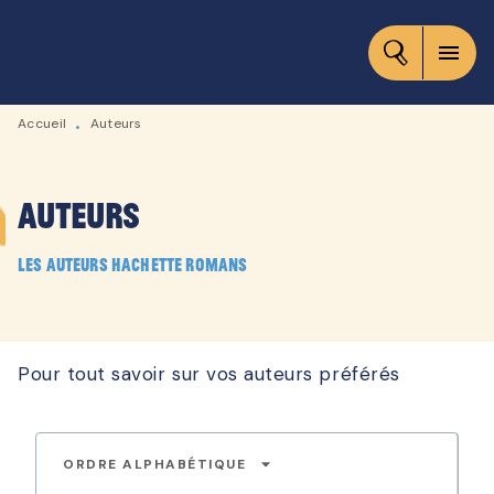
MENU
RECHERCHE
CONTENU
menu
PIED DE PAGE
Accueil
Auteurs
•
Auteurs
Les auteurs Hachette Romans
Pour tout savoir sur vos auteurs préférés
arrow_drop_down
ORDRE ALPHABÉTIQUE