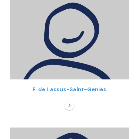
F. de Lassus-Saint-Genies
chevron_right