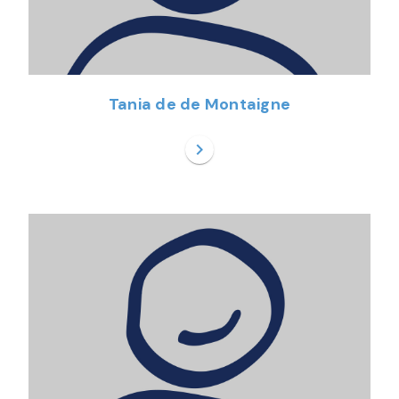
Tania de de Montaigne
chevron_right