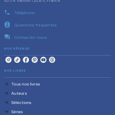
92178 Vanves CEDEX, France
phone
Téléphone
contacts
Questions fréquentes
question_answer
Contactez-nous
NOS RÉSEAUX
NOS LIVRES
Tous nos livres
arrow_forward
Auteurs
arrow_forward
Sélections
arrow_forward
Séries
arrow_forward