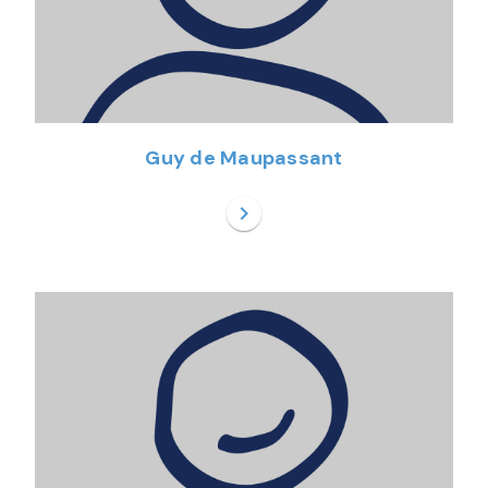
Guy de Maupassant
chevron_right