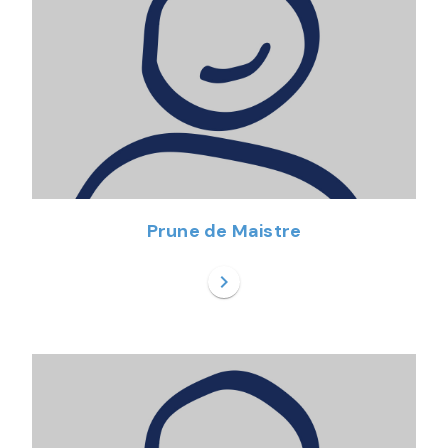
Prune de Maistre
chevron_right