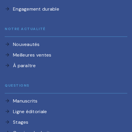
Engagement durable
arrow_forward
NOTRE ACTUALITÉ
Nouveautés
arrow_forward
Meilleures ventes
arrow_forward
À paraître
arrow_forward
QUESTIONS
Manuscrits
arrow_forward
Ligne éditoriale
arrow_forward
Stages
arrow_forward