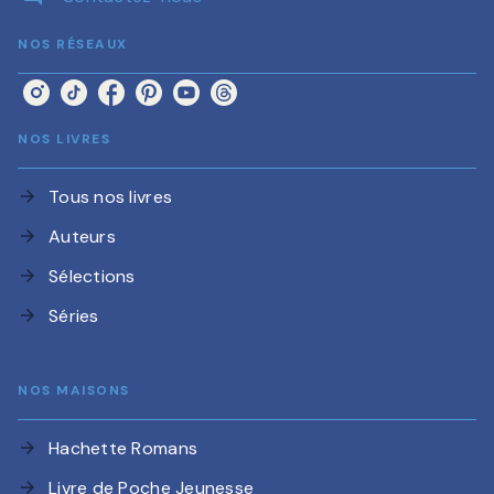
NOS RÉSEAUX
NOS LIVRES
Tous nos livres
arrow_forward
Auteurs
arrow_forward
Sélections
arrow_forward
Séries
arrow_forward
NOS MAISONS
Hachette Romans
arrow_forward
Livre de Poche Jeunesse
arrow_forward