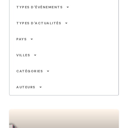
arrow_drop_down
TYPES D'ÉVÈNEMENTS
arrow_drop_down
TYPES D'ACTUALITÉS
arrow_drop_down
PAYS
arrow_drop_down
VILLES
arrow_drop_down
CATÉGORIES
arrow_drop_down
AUTEURS