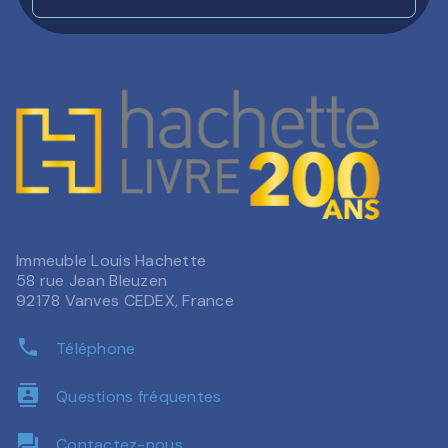
Immeuble Louis Hachette
58 rue Jean Bleuzen
92178 Vanves CEDEX, France
phone
Téléphone
contacts
Questions fréquentes
question_answer
Contactez-nous