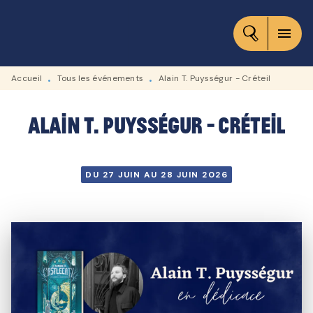
MENU
RECHERCHE
CONTENU
menu
PIED DE PAGE
Accueil
Tous les événements
Alain T. Puysségur - Créteil
•
•
Alain T. Puysségur - Créteil
DU 27 JUIN AU 28 JUIN 2026