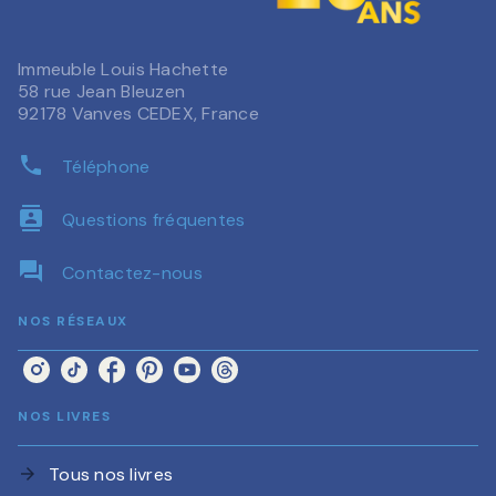
Immeuble Louis Hachette
58 rue Jean Bleuzen
92178 Vanves CEDEX, France
phone
Téléphone
contacts
Questions fréquentes
question_answer
Contactez-nous
NOS RÉSEAUX
NOS LIVRES
Tous nos livres
arrow_forward