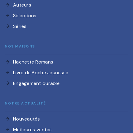
Auteurs
arrow_forward
Sélections
arrow_forward
Séries
arrow_forward
NOS MAISONS
Hachette Romans
arrow_forward
Livre de Poche Jeunesse
arrow_forward
Engagement durable
arrow_forward
NOTRE ACTUALITÉ
Nouveautés
arrow_forward
Meilleures ventes
arrow_forward