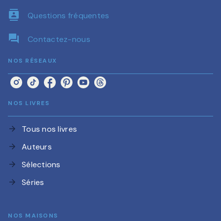
contacts
Questions fréquentes
question_answer
Contactez-nous
NOS RÉSEAUX
NOS LIVRES
Tous nos livres
arrow_forward
Auteurs
arrow_forward
Sélections
arrow_forward
Séries
arrow_forward
NOS MAISONS