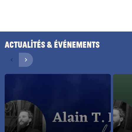
Actualités & Événements
navigate_before
navigate_next