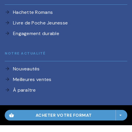
Hachette Romans
arrow_forward
Livre de Poche Jeunesse
arrow_forward
Engagement durable
arrow_forward
NOTRE ACTUALITÉ
Nouveautés
arrow_forward
Meilleures ventes
arrow_forward
À paraître
arrow_forward
QUESTIONS
shopping_basket
ACHETER VOTRE FORMAT
arrow_drop_down
Manuscrits
arrow_forward