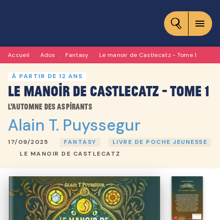
MENU
RECHERCHE
CONTENU
menu
PIED DE PAGE
Accueil
Ados
Fantasy
Le manoir de Castlecatz - Tome 1
•
•
•
À PARTIR DE 12 ANS
Le manoir de Castlecatz - Tome 1
L'automne des aspirants
Alain T. Puyssegur
17/09/2025
FANTASY
LIVRE DE POCHE JEUNESSE
LE MANOIR DE CASTLECATZ