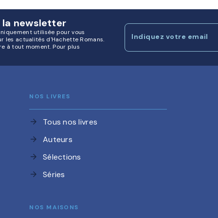
 la newsletter
uniquement utilisée pour vous
Indiquez votre email
ur les actualités d'Hachette Romans.
re à tout moment. Pour plus
NOS LIVRES
Tous nos livres
arrow_forward
Auteurs
arrow_forward
Sélections
arrow_forward
Séries
arrow_forward
NOS MAISONS