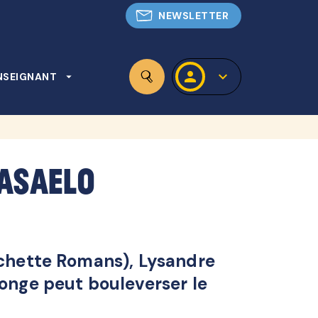
NEWSLETTER
personn
keyboard_arrow_down
NSEIGNANT
arrow_drop_down
search
 Asaelo
Hachette Romans), Lysandre
onge peut bouleverser le