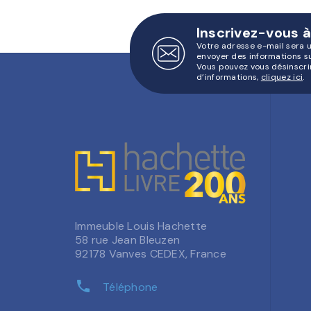
Inscrivez-vous à
Votre adresse e-mail sera 
envoyer des informations s
Vous pouvez vous désinscri
d’informations,
cliquez ici
.
Immeuble Louis Hachette
58 rue Jean Bleuzen
92178 Vanves CEDEX, France
phone
Téléphone