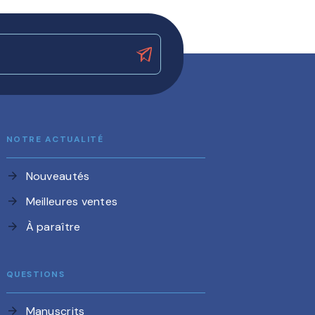
NOTRE ACTUALITÉ
Nouveautés
arrow_forward
Meilleures ventes
arrow_forward
À paraître
arrow_forward
QUESTIONS
Manuscrits
arrow_forward