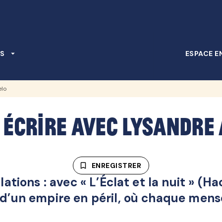
PIED DE PAGE
S
arrow_drop_down
ESPACE E
elo
t écrire avec Lysandre
bookmark_border
ENREGISTRER
lations : avec « L’Éclat et la nuit » (
d’un empire en péril, où chaque mens