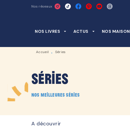
Nos réseaux
MENU
RECHERCHE
CONTENU
NOS LIVRES
arrow_drop_down
ACTUS
arrow_drop_down
NOS MAISON
Accueil
Séries
•
Séries
Nos meilleures séries
A découvrir