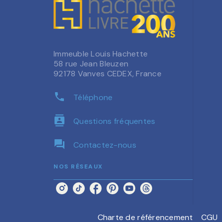
Immeuble Louis Hachette
58 rue Jean Bleuzen
92178 Vanves CEDEX, France
phone
Téléphone
contacts
Questions fréquentes
question_answer
Contactez-nous
NOS RÉSEAUX
Charte de référencement
CGU