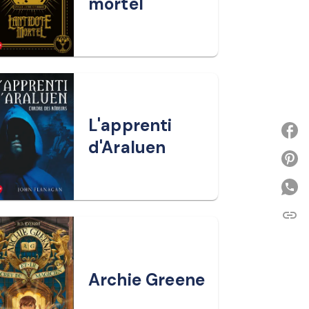
mortel
L'apprenti
d'Araluen
P
link
C
Archie Greene