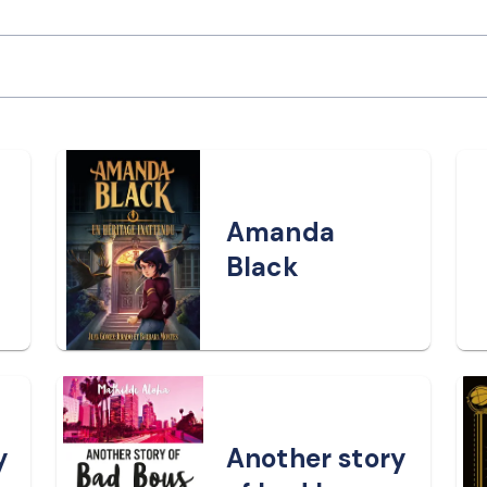
Amanda
Black
y
Another story