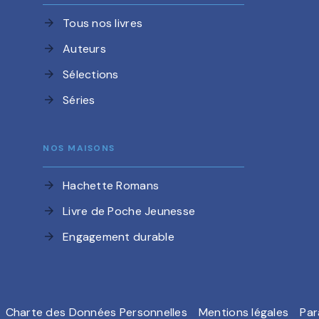
Tous nos livres
arrow_forward
Auteurs
arrow_forward
Sélections
arrow_forward
Séries
arrow_forward
NOS MAISONS
Hachette Romans
arrow_forward
Livre de Poche Jeunesse
arrow_forward
Engagement durable
arrow_forward
Charte des Données Personnelles
Mentions légales
Par