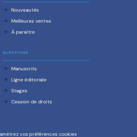
Nouveautés
arrow_forward
Meilleures ventes
arrow_forward
À paraître
arrow_forward
QUESTIONS
Manuscrits
arrow_forward
Ligne éditoriale
arrow_forward
Stages
arrow_forward
Cession de droits
arrow_forward
amétrez vos préférences cookies