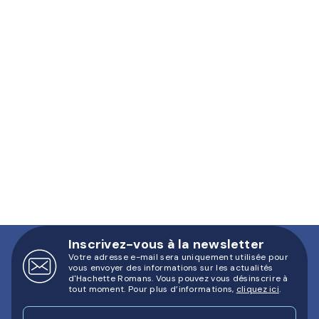
Inscrivez-vous à la newsletter
Votre adresse e-mail sera uniquement utilisée pour
vous envoyer des informations sur les actualités
d'Hachette Romans. Vous pouvez vous désinscrire à
tout moment. Pour plus d’informations,
cliquez ici
.