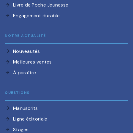
Livre de Poche Jeunesse
arrow_forward
Engagement durable
arrow_forward
NOTRE ACTUALITÉ
Nouveautés
arrow_forward
Meilleures ventes
arrow_forward
À paraître
arrow_forward
QUESTIONS
Manuscrits
arrow_forward
Ligne éditoriale
arrow_forward
Stages
arrow_forward