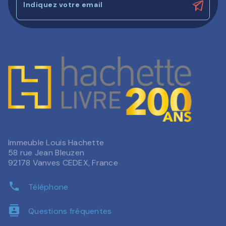
Indiquez votre email
Immeuble Louis Hachette
58 rue Jean Bleuzen
92178 Vanves CEDEX, France
phone
Téléphone
contacts
Questions fréquentes