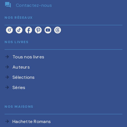
question_answer
Contactez-nous
NOS RÉSEAUX
NOS LIVRES
Tous nos livres
arrow_forward
Auteurs
arrow_forward
Sélections
arrow_forward
Séries
arrow_forward
NOS MAISONS
Hachette Romans
arrow_forward