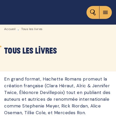
MENU
RECHERCHE
CONTENU
menu
PIED DE PAGE
Accueil
Tous les livres
•
Tous les livres
En grand format, Hachette Romans promeut la
création française (Clara Héraut, Alric & Jennifer
Twice, Éléonore Devillepoix) tout en publiant des
auteurs et autrices de renommée internationale
comme Stephenie Meyer, Rick Riordan, Alice
Oseman, Tillie Cole, et Mercedes Ron.