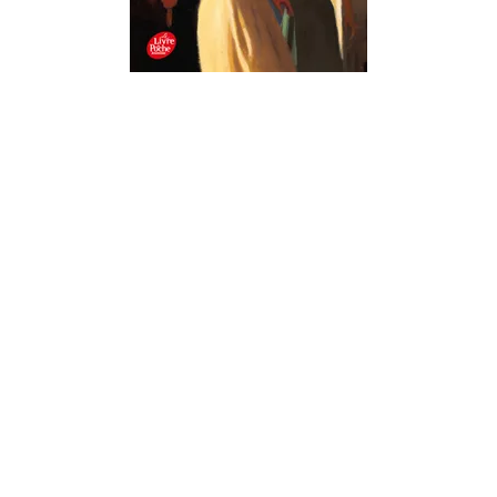
6E
Le serment des catacombes
Odile Weulersse
13/11/2014
À PARTIR DE 9 ANS