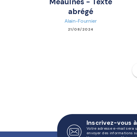
Meaulnes - Texte
abrégé
Alain-Fournier
21/08/2024
f
Inscrivez-vous à
Votre adresse e-mail sera 
envoyer des informations s