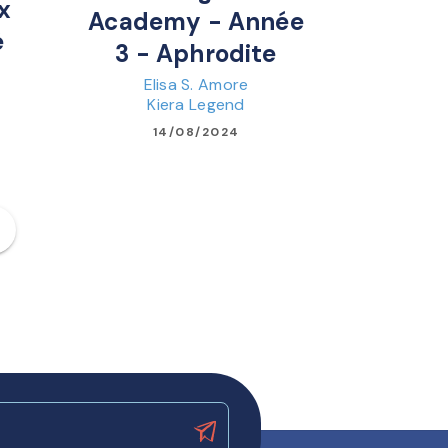
x
Academy - Année
é
3 - Aphrodite
Elisa S. Amore
Kiera Legend
14/08/2024
ge