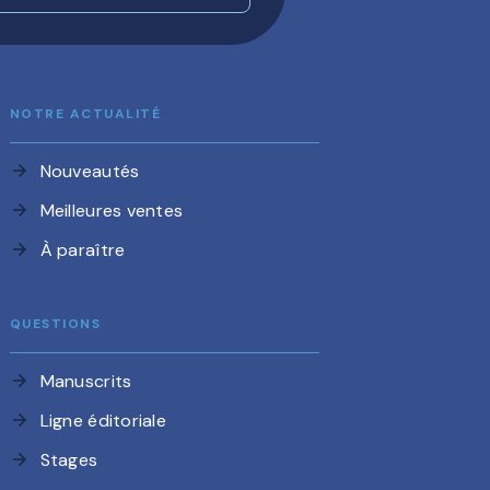
NOTRE ACTUALITÉ
Nouveautés
arrow_forward
Meilleures ventes
arrow_forward
À paraître
arrow_forward
QUESTIONS
Manuscrits
arrow_forward
Ligne éditoriale
arrow_forward
Stages
arrow_forward