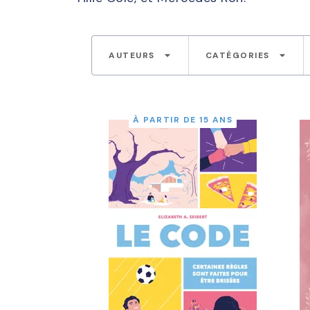
arrow_drop_down
arrow_drop_down
AUTEURS
CATÉGORIES
À PARTIR DE 15 ANS