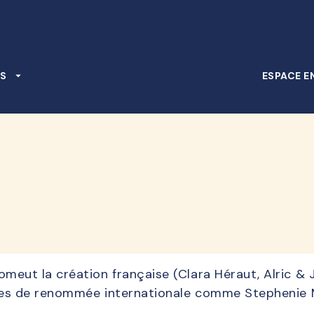
PIED DE PAGE
S
arrow_drop_down
ESPACE E
ut la création française (Clara Héraut, Alric & Je
ices de renommée internationale comme Stephenie M