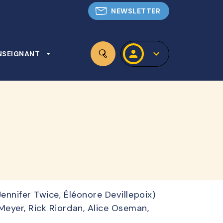
NEWSLETTER
personn
keyboard_arrow_down
NSEIGNANT
arrow_drop_down
search
nnifer Twice, Éléonore Devillepoix)
eyer, Rick Riordan, Alice Oseman,