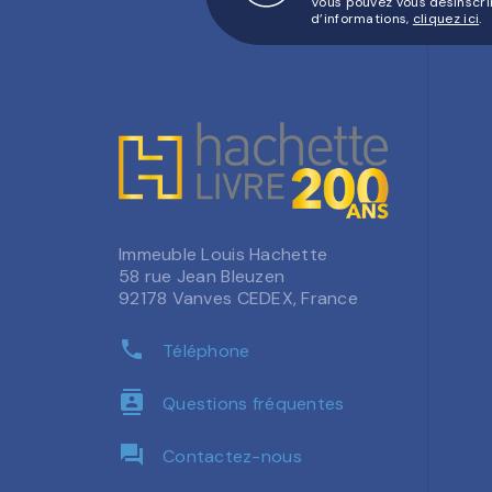
Vous pouvez vous désinscri
d’informations,
cliquez ici
.
Immeuble Louis Hachette
58 rue Jean Bleuzen
92178 Vanves CEDEX, France
phone
Téléphone
contacts
Questions fréquentes
question_answer
Contactez-nous