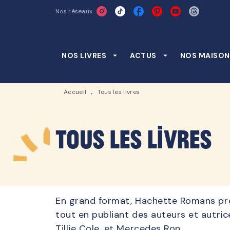
Nos réseaux
MENU
RECHERCHE
CONTENU
NOS LIVRES
arrow_drop_down
ACTUS
arrow_drop_down
NOS MAISON
Accueil
Tous les livres
•
Tous les livres
En grand format, Hachette Romans prome
tout en publiant des auteurs et autr
Tillie Cole, et Mercedes Ron.