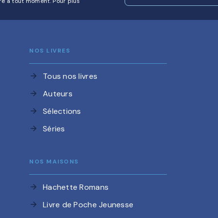
re à tout moment. Pour plus
NOS LIVRES
Tous nos livres
arrow_forward
Auteurs
arrow_forward
Sélections
arrow_forward
Séries
arrow_forward
NOS MAISONS
Hachette Romans
arrow_forward
Livre de Poche Jeunesse
arrow_forward