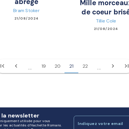
abrégé
Mille morceau
Bram Stoker
de coeur bris
21/08/2024
Tillie Cole
21/08/2024
irst_page
chevron_left
chevron_right
last_pa
19
20
21
22
...
...
 la newsletter
uniquement utilisée pour vous
Indiquez votre email
ur les actualités d'Hachette Romans.