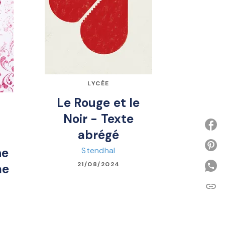
LYCÉE
Le Rouge et le
Noir - Texte
-
abrégé
P
Stendhal
ne
21/08/2024
me
link
C