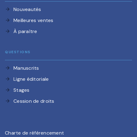
Nouveautés
arrow_forward
Meilleures ventes
arrow_forward
À paraître
arrow_forward
QUESTIONS
Manuscrits
arrow_forward
Ligne éditoriale
arrow_forward
Stages
arrow_forward
Cession de droits
arrow_forward
Charte de référencement