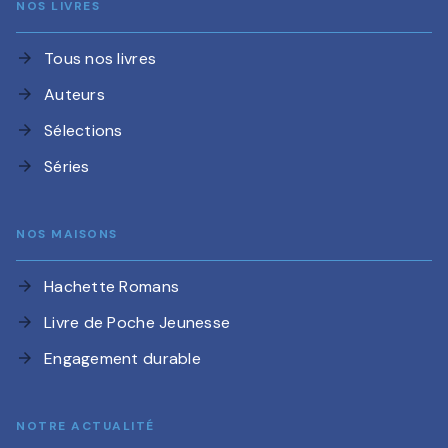
NOS LIVRES
Tous nos livres
arrow_forward
Auteurs
arrow_forward
Sélections
arrow_forward
Séries
arrow_forward
NOS MAISONS
Hachette Romans
arrow_forward
Livre de Poche Jeunesse
arrow_forward
Engagement durable
arrow_forward
NOTRE ACTUALITÉ