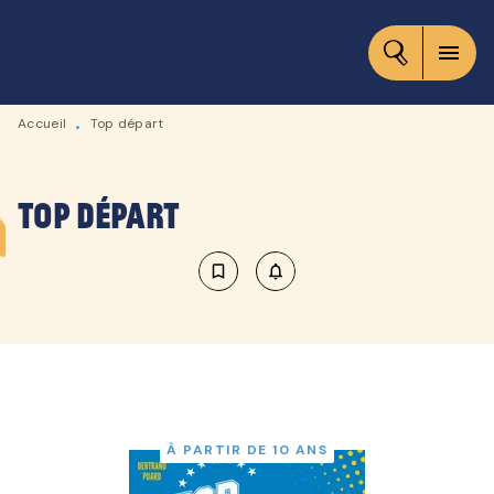
MENU
RECHERCHE
CONTENU
menu
PIED DE PAGE
Accueil
Top départ
•
Top départ
bookmark_border
notifications_none_outlined
À PARTIR DE 10 ANS