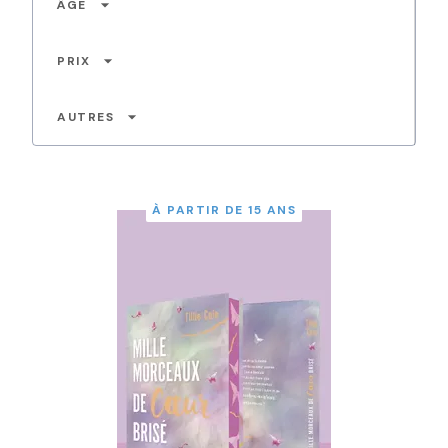
arrow_drop_down
ÂGE
arrow_drop_down
PRIX
arrow_drop_down
AUTRES
À PARTIR DE 15 ANS