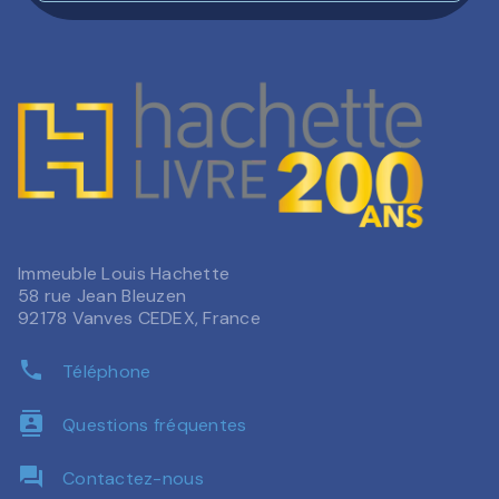
Immeuble Louis Hachette
58 rue Jean Bleuzen
92178 Vanves CEDEX, France
phone
Téléphone
contacts
Questions fréquentes
question_answer
Contactez-nous