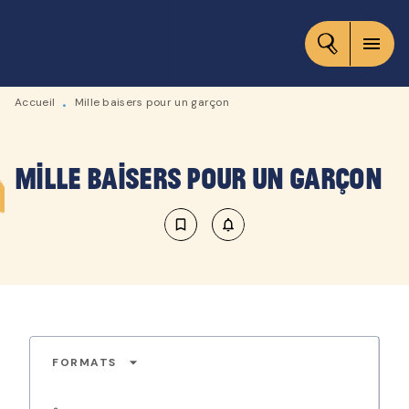
MENU
RECHERCHE
CONTENU
menu
PIED DE PAGE
Accueil
Mille baisers pour un garçon
•
Mille baisers pour un garçon
bookmark_border
notifications_none_outlined
arrow_drop_down
FORMATS