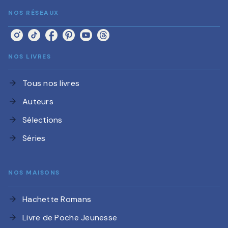
NOS RÉSEAUX
NOS LIVRES
Tous nos livres
arrow_forward
Auteurs
arrow_forward
Sélections
arrow_forward
Séries
arrow_forward
NOS MAISONS
Hachette Romans
arrow_forward
Livre de Poche Jeunesse
arrow_forward