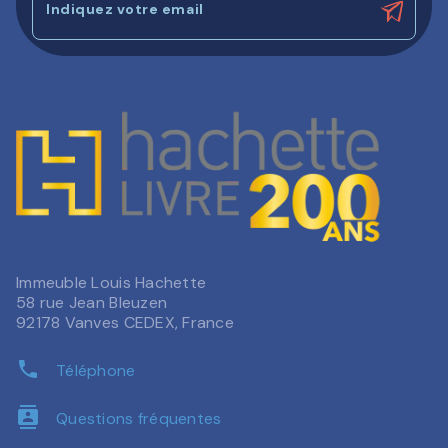
Indiquez votre email
Immeuble Louis Hachette
58 rue Jean Bleuzen
92178 Vanves CEDEX, France
phone
Téléphone
contacts
Questions fréquentes