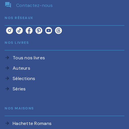
question_answer
Contactez-nous
NOS RÉSEAUX
NOS LIVRES
Tous nos livres
arrow_forward
Auteurs
arrow_forward
Sélections
arrow_forward
Séries
arrow_forward
NOS MAISONS
Hachette Romans
arrow_forward