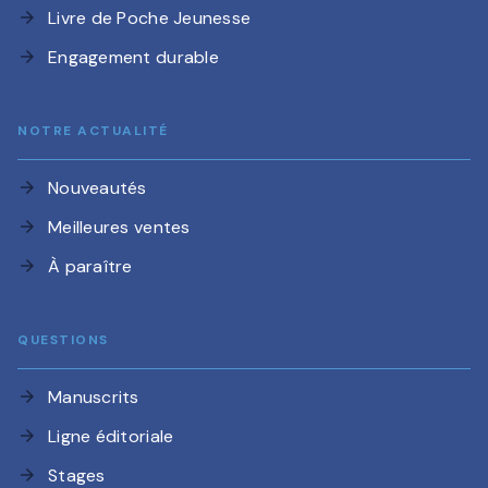
Livre de Poche Jeunesse
arrow_forward
Engagement durable
arrow_forward
NOTRE ACTUALITÉ
Nouveautés
arrow_forward
Meilleures ventes
arrow_forward
À paraître
arrow_forward
QUESTIONS
Manuscrits
arrow_forward
Ligne éditoriale
arrow_forward
Stages
arrow_forward