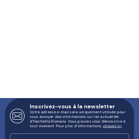
Inscrivez-vous à la newsletter
Votre adresse e-mail sera uniquement utilisée pour
vous envoyer des informations sur les actualités
d'Hachette Romans. Vous pouvez vous désinscrire à
tout moment. Pour plus d’informations,
cliquez ici
.