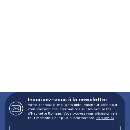
Inscrivez-vous à la newsletter
Votre adresse e-mail sera uniquement utilisée pour
vous envoyer des informations sur les actualités
d'Hachette Romans. Vous pouvez vous désinscrire à
tout moment. Pour plus d’informations,
cliquez ici
.