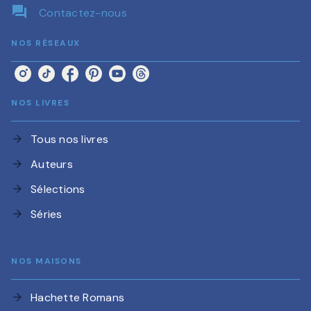
question_answer
Contactez-nous
NOS RÉSEAUX
NOS LIVRES
Tous nos livres
arrow_forward
Auteurs
arrow_forward
Sélections
arrow_forward
Séries
arrow_forward
NOS MAISONS
Hachette Romans
arrow_forward