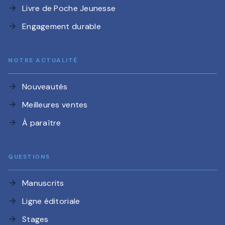
Livre de Poche Jeunesse
arrow_forward
Engagement durable
arrow_forward
NOTRE ACTUALITÉ
Nouveautés
arrow_forward
Meilleures ventes
arrow_forward
À paraître
arrow_forward
QUESTIONS
Manuscrits
arrow_forward
Ligne éditoriale
arrow_forward
Stages
arrow_forward