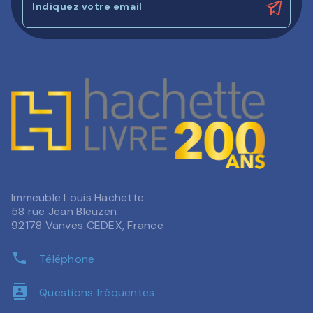
Indiquez votre email
Immeuble Louis Hachette
58 rue Jean Bleuzen
92178 Vanves CEDEX, France
phone
Téléphone
contacts
Questions fréquentes