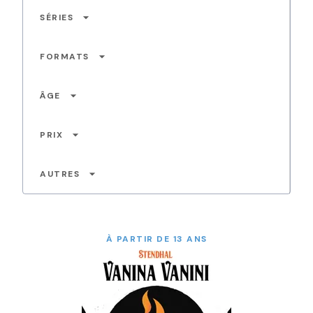
arrow_drop_down
SÉRIES
arrow_drop_down
FORMATS
arrow_drop_down
ÂGE
arrow_drop_down
PRIX
arrow_drop_down
AUTRES
À PARTIR DE 13 ANS