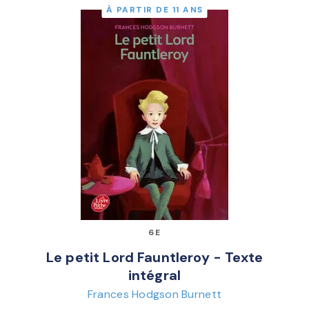
À PARTIR DE 11 ANS
6E
Le petit Lord Fauntleroy - Texte
intégral
Frances Hodgson Burnett