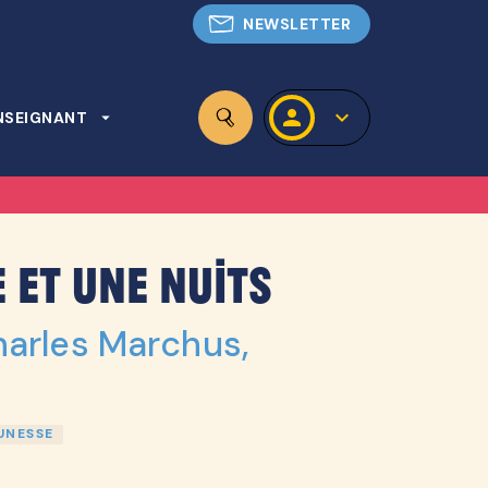
NEWSLETTER
personn
keyboard_arrow_down
NSEIGNANT
arrow_drop_down
search
 et une nuits
arles Marchus
,
UNESSE