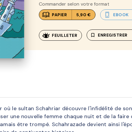
Commander selon votre format
PAPIER
5,90 €
EBOOK
bookmark_border
ENREGISTRER
FEUILLETER
 où le sultan Schahriar découvre l'infidélité de son 
ouser une nouvelle femme chaque nuit et de la fair
jamais être trompé. Schahrazade devient ainsi l'ép