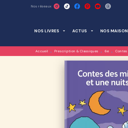
Nos réseaux
MENU
RECHERCHE
CONTENU
NOS LIVRES
arrow_drop_down
ACTUS
arrow_drop_down
NOS MAISON
Accueil
Prescription & Classiques
6e
Contes 
•
•
•