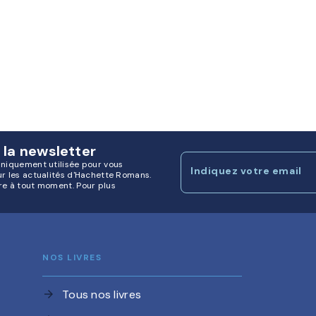
 la newsletter
uniquement utilisée pour vous
Indiquez votre email
ur les actualités d'Hachette Romans.
re à tout moment. Pour plus
NOS LIVRES
Tous nos livres
arrow_forward