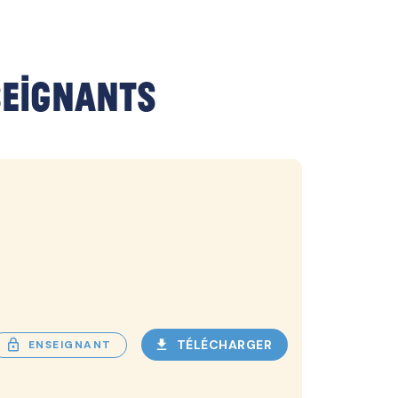
seignants
lock_outlined
download
TÉLÉCHARGER
ENSEIGNANT