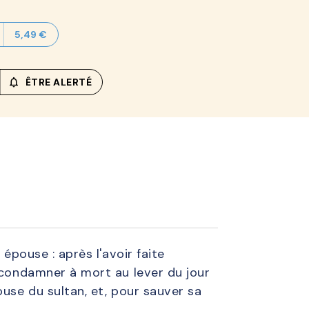
5,49 €
notifications_none_outlined
ÊTRE ALERTÉ
épouse : après l'avoir faite
e condamner à mort au lever du jour
ouse du sultan, et, pour sauver sa