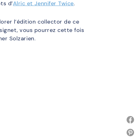
ts d’
Alric et Jennifer Twice
.
rer l’édition collector de ce
ignet, vous pourrez cette fois
her Solzarien.
P