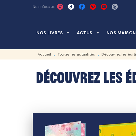
Nos réseaux
MENU
RECHERCHE
CONTENU
NOS LIVRES
arrow_drop_down
ACTUS
arrow_drop_down
NOS MAISON
Accueil
Toutes les actualités
Découvrez les éditi
•
•
Découvrez les éd