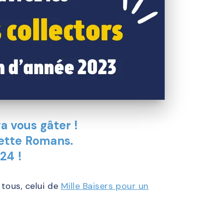
a vous gâter !
hette Romans.
24 !
 tous, celui de
Mille Baisers pour un