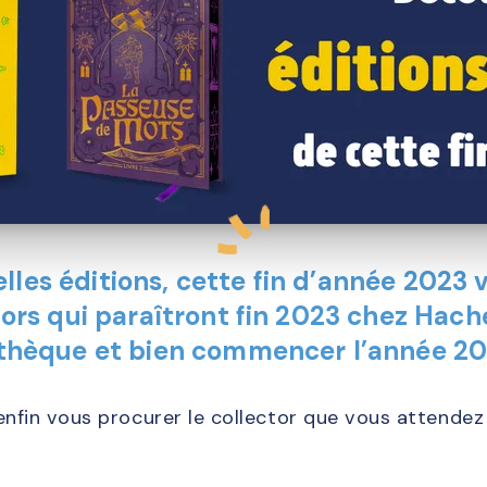
les éditions, cette fin d’année 2023 v
ctors qui paraîtront fin 2023 chez Hac
iothèque et bien commencer l’année 20
enfin vous procurer le collector que vous attendez