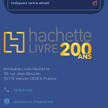
Indiquez votre email
Immeuble Louis Hachette
58 rue Jean Bleuzen
92178 Vanves CEDEX, France
phone
Téléphone
contacts
Questions fréquentes