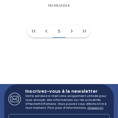
15/05/2024
first_page
chevron_left
chevron_right
last_page
5
Inscrivez-vous à la newsletter
Votre adresse e-mail sera uniquement utilisée pour
vous envoyer des informations sur les actualités
d'Hachette Romans. Vous pouvez vous désinscrire à
tout moment. Pour plus d’informations,
cliquez ici
.