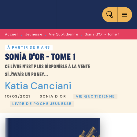
MENU
RECHERCHE
CONTENU
menu
PIED DE PAGE
Accueil
Jeunesse
Vie Quotidienne
Sonia d'Or - Tome 1
•
•
•
À PARTIR DE 8 ANS
Sonia d'Or - Tome 1
Ce livre n'est plus disponible à la vente
Si j'avais un poney...
Katia Canciani
10/03/2021
SONIA D'OR
VIE QUOTIDIENNE
LIVRE DE POCHE JEUNESSE