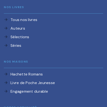
NOS LIVRES
Tous nos livres
arrow_forward
Auteurs
arrow_forward
Sélections
arrow_forward
Séries
arrow_forward
NOS MAISONS
Hachette Romans
arrow_forward
Livre de Poche Jeunesse
arrow_forward
Engagement durable
arrow_forward