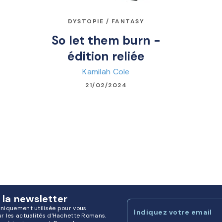
DYSTOPIE / FANTASY
So let them burn -
édition reliée
Kamilah Cole
21/02/2024
 la newsletter
uniquement utilisée pour vous
Indiquez votre email
ur les actualités d'Hachette Romans.