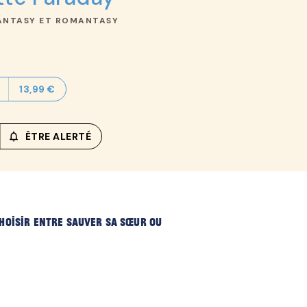
ANTASY ET ROMANTASY
13,99 €
notifications_none_outlined
ÊTRE ALERTÉ
hoisir entre sauver sa sœur ou