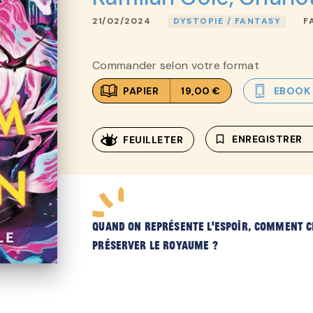
21/02/2024
DYSTOPIE / FANTASY
F
Commander selon votre format
PAPIER
19,00 €
EBOOK
bookmark_border
ENREGISTRER
FEUILLETER
Quand on représente l'espoir, comment c
préserver le royaume ?