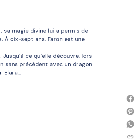
, sa magie divine lui a permis de
s. À dix-sept ans, Faron est une
 Jusqu’à ce qu’elle découvre, lors
lien sans précédent avec un dragon
r Elara…
P
link
C