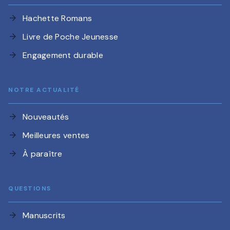
Hachette Romans
arrow_forward
Livre de Poche Jeunesse
arrow_forward
Engagement durable
arrow_forward
NOTRE ACTUALITÉ
Nouveautés
arrow_forward
Meilleures ventes
arrow_forward
À paraître
arrow_forward
QUESTIONS
Manuscrits
arrow_forward