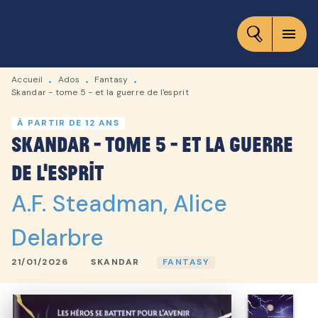
MENU
RECHERCHE
CONTENU
menu
PIED DE PAGE
Accueil
Ados
Fantasy
•
•
•
Skandar - tome 5 - et la guerre de l'esprit
À PARTIR DE 12 ANS
Skandar - tome 5 - et la guerre
de l'esprit
A.F. Steadman
,
Alice
Delarbre
21/01/2026
SKANDAR
FANTASY