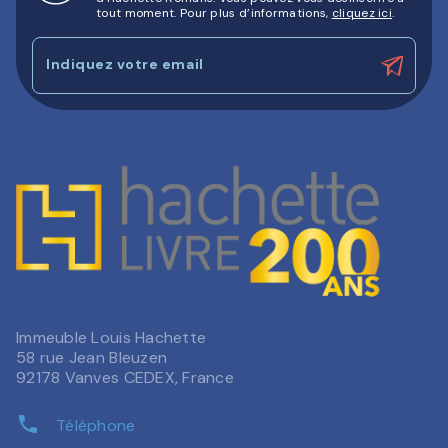
tout moment. Pour plus d’informations,
cliquez ici
.
Indiquez votre email
Immeuble Louis Hachette
58 rue Jean Bleuzen
92178 Vanves CEDEX, France
phone
Téléphone