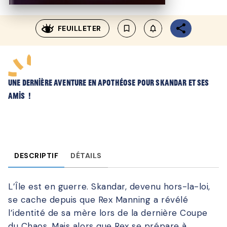
FEUILLETER
bookmark_border
notifications_none_outl
Une dernière aventure en apothéose pour Skandar et ses
amis !
DESCRIPTIF
DÉTAILS
L’Île est en guerre. Skandar, devenu hors-la-loi,
se cache depuis que Rex Manning a révélé
l’identité de sa mère lors de la dernière Coupe
du Chaos. Mais alors que Rex se prépare à