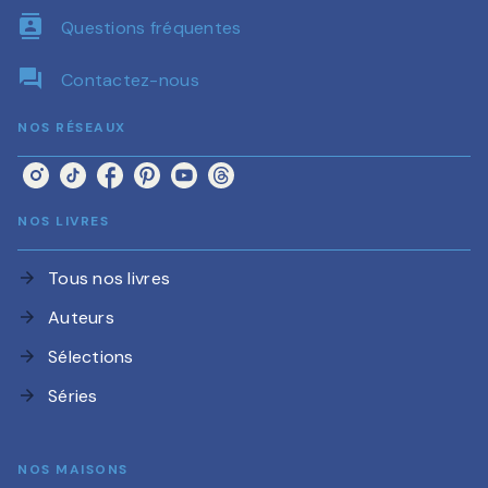
contacts
Questions fréquentes
question_answer
Contactez-nous
NOS RÉSEAUX
NOS LIVRES
Tous nos livres
arrow_forward
Auteurs
arrow_forward
Sélections
arrow_forward
Séries
arrow_forward
NOS MAISONS